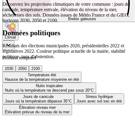
Découvrez les projections climatiques de votre commune : jours de
canicule, température estivale, élévation du niveau de la mer,
sécheresses des sols. Données issues de Météo France et du GIEC,
Brebis galeuses
horizons 2030, 2050 et 2100.
Données politiques
Climat
Résultats des élections municipales 2020, présidentielles 2022 et
législatives 2022. Couleur politique actuelle de la mairie, stabilité
politique, taux d'abstention.
Horizon temporel
2030
2050
2100
Température été
Hausse de la température moyenne en été
Nuits tropicales
Nuits où la température ne descend pas sous 20°C
Jours de canicule
Stress hydrique
Jours où la température dépasse 35°C
Jours avec sol sec en été
Élévation niveau mer
Élévation prévue du niveau de la mer