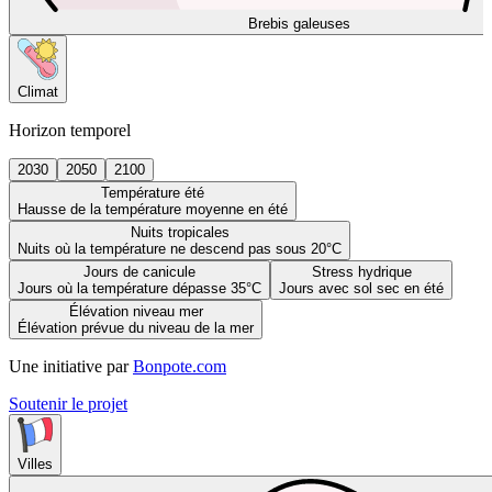
Brebis galeuses
Climat
Horizon temporel
2030
2050
2100
Température été
Hausse de la température moyenne en été
Nuits tropicales
Nuits où la température ne descend pas sous 20°C
Jours de canicule
Stress hydrique
Jours où la température dépasse 35°C
Jours avec sol sec en été
Élévation niveau mer
Élévation prévue du niveau de la mer
Une initiative par
Bonpote.com
Soutenir le projet
Villes