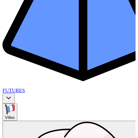
FUTURES
Villes