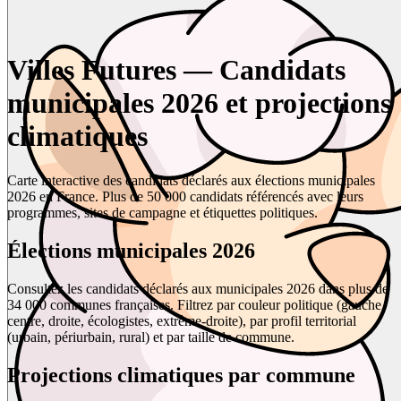
Villes Futures — Candidats
municipales 2026 et projections
climatiques
Carte interactive des candidats déclarés aux élections municipales
2026 en France. Plus de 50 000 candidats référencés avec leurs
programmes, sites de campagne et étiquettes politiques.
Élections municipales 2026
Consultez les candidats déclarés aux municipales 2026 dans plus de
34 000 communes françaises. Filtrez par couleur politique (gauche,
centre, droite, écologistes, extrême-droite), par profil territorial
(urbain, périurbain, rural) et par taille de commune.
Projections climatiques par commune