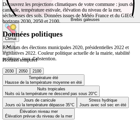
Découvrez les projections climatiques de votre commune : jours de
canicule, température estivale, élévation du niveau de la mer,
sécheresses des sols. Données issues de Météo France et du GIEC,
Brebis galeuses
horizons 2030, 2050 et 2100.
Données politiques
Climat
Résultats des élections municipales 2020, présidentielles 2022 et
législatives 2022. Couleur politique actuelle de la mairie, stabilité
politique, taux d'abstention.
Horizon temporel
2030
2050
2100
Température été
Hausse de la température moyenne en été
Nuits tropicales
Nuits où la température ne descend pas sous 20°C
Jours de canicule
Stress hydrique
Jours où la température dépasse 35°C
Jours avec sol sec en été
Élévation niveau mer
Élévation prévue du niveau de la mer