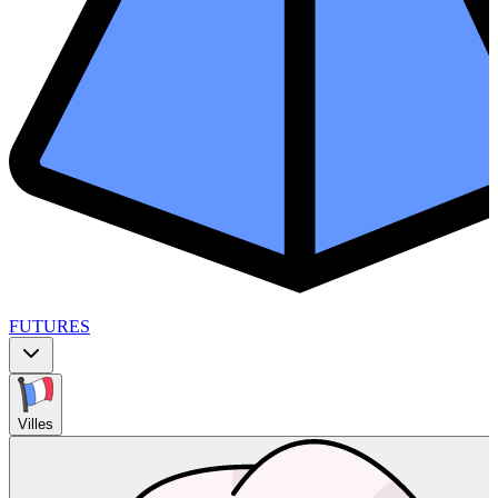
FUTURES
Villes