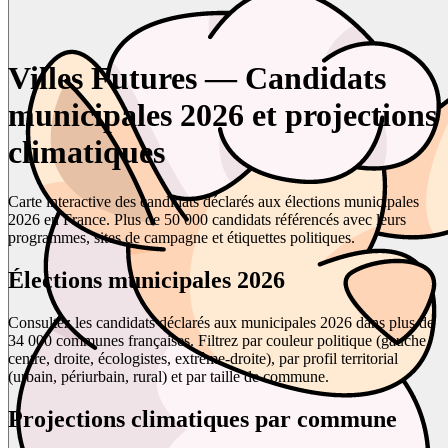
Villes Futures — Candidats
municipales 2026 et projections
climatiques
Carte interactive des candidats déclarés aux élections municipales
2026 en France. Plus de 50 000 candidats référencés avec leurs
programmes, sites de campagne et étiquettes politiques.
Élections municipales 2026
Consultez les candidats déclarés aux municipales 2026 dans plus de
34 000 communes françaises. Filtrez par couleur politique (gauche,
centre, droite, écologistes, extrême-droite), par profil territorial
(urbain, périurbain, rural) et par taille de commune.
Projections climatiques par commune