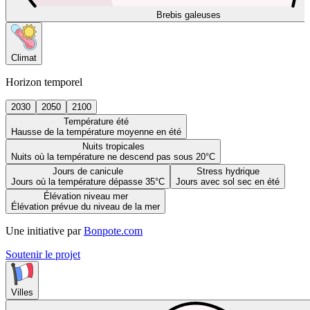
Brebis galeuses
Climat
Horizon temporel
2030
2050
2100
Température été
Hausse de la température moyenne en été
Nuits tropicales
Nuits où la température ne descend pas sous 20°C
Jours de canicule
Stress hydrique
Jours où la température dépasse 35°C
Jours avec sol sec en été
Élévation niveau mer
Élévation prévue du niveau de la mer
Une initiative par
Bonpote.com
Soutenir le projet
Villes