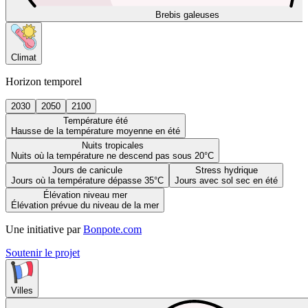
Brebis galeuses
Climat
Horizon temporel
2030
2050
2100
Température été
Hausse de la température moyenne en été
Nuits tropicales
Nuits où la température ne descend pas sous 20°C
Jours de canicule
Stress hydrique
Jours où la température dépasse 35°C
Jours avec sol sec en été
Élévation niveau mer
Élévation prévue du niveau de la mer
Une initiative par
Bonpote.com
Soutenir le projet
Villes