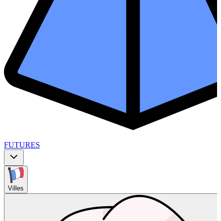
FUTURES
Villes