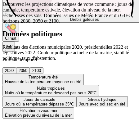
Découvrez les projections climatiques de votre commune : jours de
canicule, température estivale, élévation du niveau de la mer,
sécheresses des sols. Données issues de Météo France et du GIEC,
Brebis galeuses
horizons 2030, 2050 et 2100.
Données politiques
Climat
Résultats des élections municipales 2020, présidentielles 2022 et
législatives 2022. Couleur politique actuelle de la mairie, stabilité
politique, taux d'abstention.
Horizon temporel
2030
2050
2100
Température été
Hausse de la température moyenne en été
Nuits tropicales
Nuits où la température ne descend pas sous 20°C
Jours de canicule
Stress hydrique
Jours où la température dépasse 35°C
Jours avec sol sec en été
Élévation niveau mer
Élévation prévue du niveau de la mer