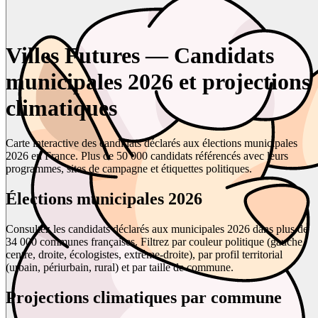
Villes Futures — Candidats
municipales 2026 et projections
climatiques
Carte interactive des candidats déclarés aux élections municipales
2026 en France. Plus de 50 000 candidats référencés avec leurs
programmes, sites de campagne et étiquettes politiques.
Élections municipales 2026
Consultez les candidats déclarés aux municipales 2026 dans plus de
34 000 communes françaises. Filtrez par couleur politique (gauche,
centre, droite, écologistes, extrême-droite), par profil territorial
(urbain, périurbain, rural) et par taille de commune.
Projections climatiques par commune