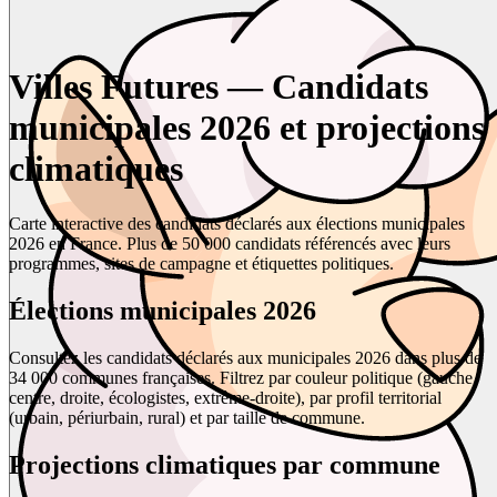
Villes Futures — Candidats
municipales 2026 et projections
climatiques
Carte interactive des candidats déclarés aux élections municipales
2026 en France. Plus de 50 000 candidats référencés avec leurs
programmes, sites de campagne et étiquettes politiques.
Élections municipales 2026
Consultez les candidats déclarés aux municipales 2026 dans plus de
34 000 communes françaises. Filtrez par couleur politique (gauche,
centre, droite, écologistes, extrême-droite), par profil territorial
(urbain, périurbain, rural) et par taille de commune.
Projections climatiques par commune