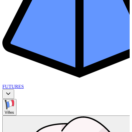
FUTURES
Villes