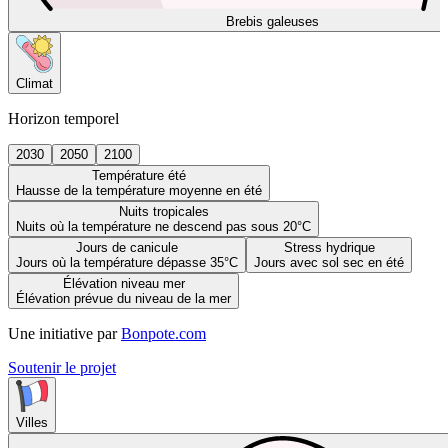
Brebis galeuses
Climat
Horizon temporel
2030
2050
2100
Température été
Hausse de la température moyenne en été
Nuits tropicales
Nuits où la température ne descend pas sous 20°C
Jours de canicule
Stress hydrique
Jours où la température dépasse 35°C
Jours avec sol sec en été
Élévation niveau mer
Élévation prévue du niveau de la mer
Une initiative par
Bonpote.com
Soutenir le projet
Villes