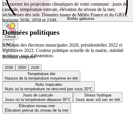
Découvrez les projections climatiques de votre commune : jours de
canicule, température estivale, élévation du niveau de la mer,
sécheresses des sols. Données issues de Météo France et du GIEC,
Brebis galeuses
horizons 2030, 2050 et 2100.
Données politiques
Climat
Résultats des élections municipales 2020, présidentielles 2022 et
législatives 2022. Couleur politique actuelle de la mairie, stabilité
politique, taux d'abstention.
Horizon temporel
2030
2050
2100
Température été
Hausse de la température moyenne en été
Nuits tropicales
Nuits où la température ne descend pas sous 20°C
Jours de canicule
Stress hydrique
Jours où la température dépasse 35°C
Jours avec sol sec en été
Élévation niveau mer
Élévation prévue du niveau de la mer