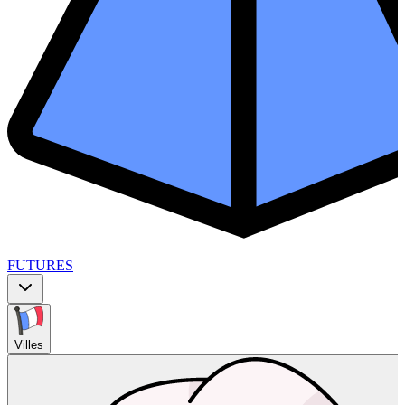
FUTURES
Villes