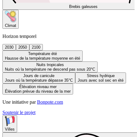
Brebis galeuses
Climat
Horizon temporel
2030
2050
2100
Température été
Hausse de la température moyenne en été
Nuits tropicales
Nuits où la température ne descend pas sous 20°C
Jours de canicule
Stress hydrique
Jours où la température dépasse 35°C
Jours avec sol sec en été
Élévation niveau mer
Élévation prévue du niveau de la mer
Une initiative par
Bonpote.com
Soutenir le projet
Villes