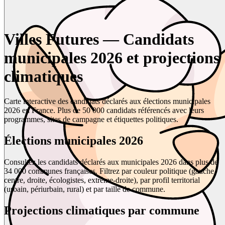
Villes Futures — Candidats
municipales 2026 et projections
climatiques
Carte interactive des candidats déclarés aux élections municipales
2026 en France. Plus de 50 000 candidats référencés avec leurs
programmes, sites de campagne et étiquettes politiques.
Élections municipales 2026
Consultez les candidats déclarés aux municipales 2026 dans plus de
34 000 communes françaises. Filtrez par couleur politique (gauche,
centre, droite, écologistes, extrême-droite), par profil territorial
(urbain, périurbain, rural) et par taille de commune.
Projections climatiques par commune