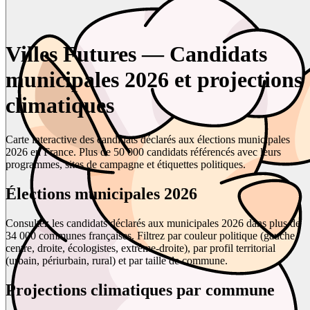
Villes Futures — Candidats
municipales 2026 et projections
climatiques
Carte interactive des candidats déclarés aux élections municipales
2026 en France. Plus de 50 000 candidats référencés avec leurs
programmes, sites de campagne et étiquettes politiques.
Élections municipales 2026
Consultez les candidats déclarés aux municipales 2026 dans plus de
34 000 communes françaises. Filtrez par couleur politique (gauche,
centre, droite, écologistes, extrême-droite), par profil territorial
(urbain, périurbain, rural) et par taille de commune.
Projections climatiques par commune