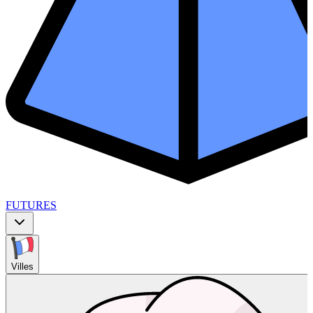
FUTURES
Villes