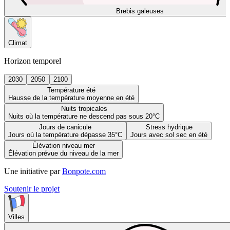
Brebis galeuses
Climat
Horizon temporel
2030
2050
2100
Température été
Hausse de la température moyenne en été
Nuits tropicales
Nuits où la température ne descend pas sous 20°C
Jours de canicule
Stress hydrique
Jours où la température dépasse 35°C
Jours avec sol sec en été
Élévation niveau mer
Élévation prévue du niveau de la mer
Une initiative par
Bonpote.com
Soutenir le projet
Villes