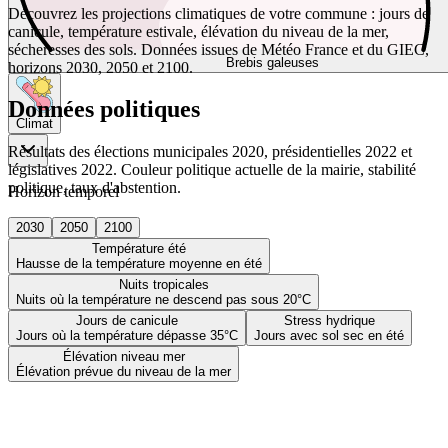
Découvrez les projections climatiques de votre commune : jours de
canicule, température estivale, élévation du niveau de la mer,
sécheresses des sols. Données issues de Météo France et du GIEC,
Brebis galeuses
horizons 2030, 2050 et 2100.
Données politiques
Climat
Résultats des élections municipales 2020, présidentielles 2022 et
législatives 2022. Couleur politique actuelle de la mairie, stabilité
politique, taux d'abstention.
Horizon temporel
2030
2050
2100
Température été
Hausse de la température moyenne en été
Nuits tropicales
Nuits où la température ne descend pas sous 20°C
Jours de canicule
Stress hydrique
Jours où la température dépasse 35°C
Jours avec sol sec en été
Élévation niveau mer
Élévation prévue du niveau de la mer