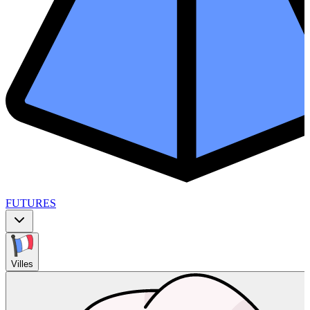
FUTURES
Villes