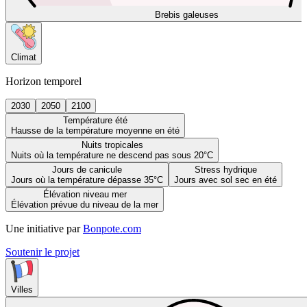
Brebis galeuses
Climat
Horizon temporel
2030
2050
2100
Température été
Hausse de la température moyenne en été
Nuits tropicales
Nuits où la température ne descend pas sous 20°C
Jours de canicule
Stress hydrique
Jours où la température dépasse 35°C
Jours avec sol sec en été
Élévation niveau mer
Élévation prévue du niveau de la mer
Une initiative par
Bonpote.com
Soutenir le projet
Villes