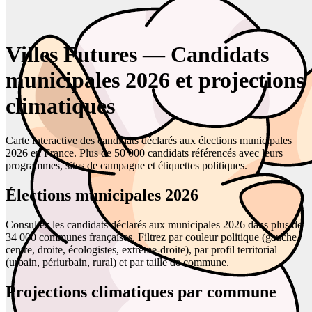
Villes Futures — Candidats
municipales 2026 et projections
climatiques
Carte interactive des candidats déclarés aux élections municipales
2026 en France. Plus de 50 000 candidats référencés avec leurs
programmes, sites de campagne et étiquettes politiques.
Élections municipales 2026
Consultez les candidats déclarés aux municipales 2026 dans plus de
34 000 communes françaises. Filtrez par couleur politique (gauche,
centre, droite, écologistes, extrême-droite), par profil territorial
(urbain, périurbain, rural) et par taille de commune.
Projections climatiques par commune