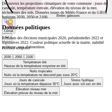
Découvrez les projections climatiques de votre commune : jours de
canicule, température estivale, élévation du niveau de la mer,
sécheresses des sols. Données issues de Météo France et du GIEC,
Brebis galeuses
horizons 2030, 2050 et 2100.
Données politiques
Climat
Résultats des élections municipales 2020, présidentielles 2022 et
législatives 2022. Couleur politique actuelle de la mairie, stabilité
politique, taux d'abstention.
Horizon temporel
2030
2050
2100
Température été
Hausse de la température moyenne en été
Nuits tropicales
Nuits où la température ne descend pas sous 20°C
Jours de canicule
Stress hydrique
Jours où la température dépasse 35°C
Jours avec sol sec en été
Élévation niveau mer
Élévation prévue du niveau de la mer