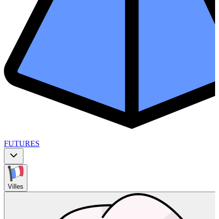
FUTURES
Villes