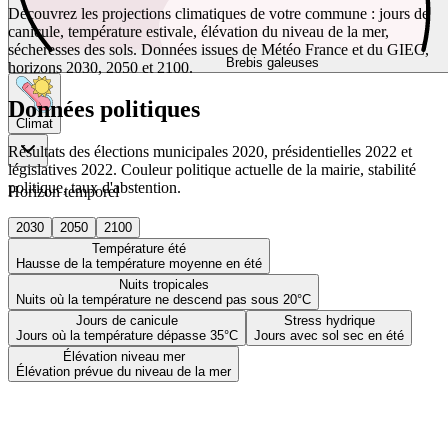
Découvrez les projections climatiques de votre commune : jours de
canicule, température estivale, élévation du niveau de la mer,
sécheresses des sols. Données issues de Météo France et du GIEC,
Brebis galeuses
horizons 2030, 2050 et 2100.
Données politiques
Climat
Résultats des élections municipales 2020, présidentielles 2022 et
législatives 2022. Couleur politique actuelle de la mairie, stabilité
politique, taux d'abstention.
Horizon temporel
2030
2050
2100
Température été
Hausse de la température moyenne en été
Nuits tropicales
Nuits où la température ne descend pas sous 20°C
Jours de canicule
Stress hydrique
Jours où la température dépasse 35°C
Jours avec sol sec en été
Élévation niveau mer
Élévation prévue du niveau de la mer