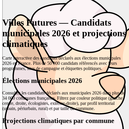
Villes Futures — Candidats
municipales 2026 et projections
climatiques
Carte interactive des candidats déclarés aux élections municipales
2026 en France. Plus de 50 000 candidats référencés avec leurs
programmes, sites de campagne et étiquettes politiques.
Élections municipales 2026
Consultez les candidats déclarés aux municipales 2026 dans plus de
34 000 communes françaises. Filtrez par couleur politique (gauche,
centre, droite, écologistes, extrême-droite), par profil territorial
(urbain, périurbain, rural) et par taille de commune.
Projections climatiques par commune