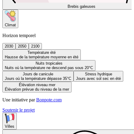
Brebis galeuses
Climat
Horizon temporel
2030
2050
2100
Température été
Hausse de la température moyenne en été
Nuits tropicales
Nuits où la température ne descend pas sous 20°C
Jours de canicule
Stress hydrique
Jours où la température dépasse 35°C
Jours avec sol sec en été
Élévation niveau mer
Élévation prévue du niveau de la mer
Une initiative par
Bonpote.com
Soutenir le projet
Villes