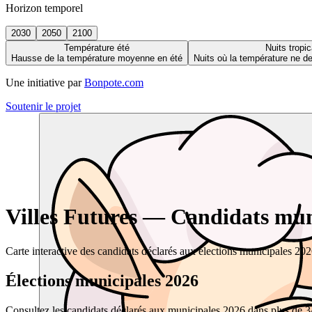
Horizon temporel
2030
2050
2100
Température été
Nuits tropic
Hausse de la température moyenne en été
Nuits où la température ne 
Une initiative par
Bonpote.com
Soutenir le projet
Villes Futures — Candidats muni
Carte interactive des candidats déclarés aux élections municipales 20
Élections municipales 2026
Consultez les candidats déclarés aux municipales 2026 dans plus de 34 0