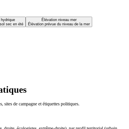
 hydrique
Élévation niveau mer
sol sec en été
Élévation prévue du niveau de la mer
atiques
 sites de campagne et étiquettes politiques.
oite, écologistes, extrême-droite), par profil territorial (urbain,