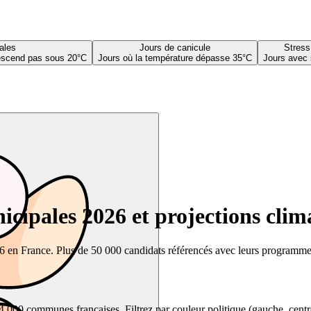
ales
Jours de canicule
Stress
descend pas sous 20°C
Jours où la température dépasse 35°C
Jours avec 
cipales 2026 et projections clim
26 en France. Plus de 50 000 candidats référencés avec leurs programmes,
00 communes françaises. Filtrez par couleur politique (gauche, centre, dr