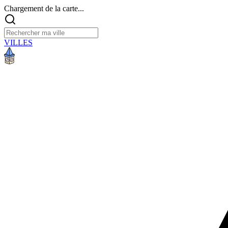
Chargement de la carte...
VILLES