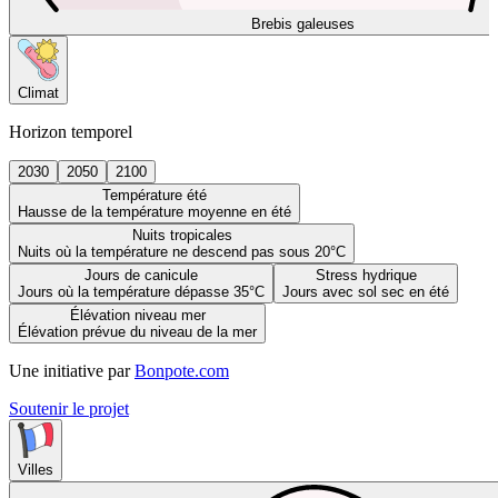
Brebis galeuses
Climat
Horizon temporel
2030
2050
2100
Température été
Hausse de la température moyenne en été
Nuits tropicales
Nuits où la température ne descend pas sous 20°C
Jours de canicule
Stress hydrique
Jours où la température dépasse 35°C
Jours avec sol sec en été
Élévation niveau mer
Élévation prévue du niveau de la mer
Une initiative par
Bonpote.com
Soutenir le projet
Villes