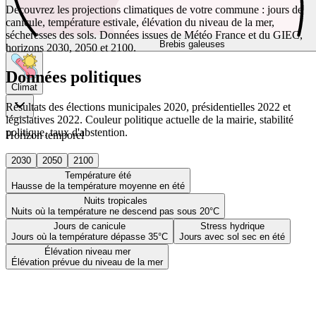
Découvrez les projections climatiques de votre commune : jours de
canicule, température estivale, élévation du niveau de la mer,
sécheresses des sols. Données issues de Météo France et du GIEC,
Brebis galeuses
horizons 2030, 2050 et 2100.
Données politiques
Climat
Résultats des élections municipales 2020, présidentielles 2022 et
législatives 2022. Couleur politique actuelle de la mairie, stabilité
politique, taux d'abstention.
Horizon temporel
2030
2050
2100
Température été
Hausse de la température moyenne en été
Nuits tropicales
Nuits où la température ne descend pas sous 20°C
Jours de canicule
Stress hydrique
Jours où la température dépasse 35°C
Jours avec sol sec en été
Élévation niveau mer
Élévation prévue du niveau de la mer