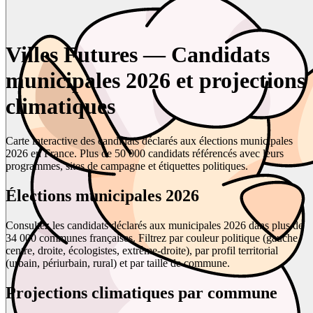
Villes Futures — Candidats
municipales 2026 et projections
climatiques
Carte interactive des candidats déclarés aux élections municipales
2026 en France. Plus de 50 000 candidats référencés avec leurs
programmes, sites de campagne et étiquettes politiques.
Élections municipales 2026
Consultez les candidats déclarés aux municipales 2026 dans plus de
34 000 communes françaises. Filtrez par couleur politique (gauche,
centre, droite, écologistes, extrême-droite), par profil territorial
(urbain, périurbain, rural) et par taille de commune.
Projections climatiques par commune