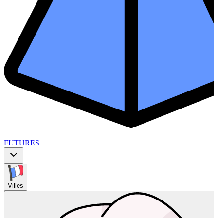
FUTURES
Villes