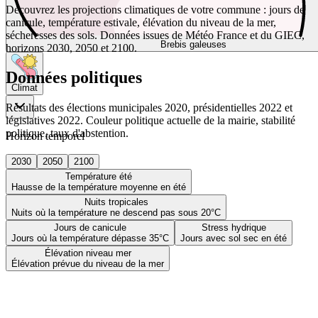
Découvrez les projections climatiques de votre commune : jours de
canicule, température estivale, élévation du niveau de la mer,
sécheresses des sols. Données issues de Météo France et du GIEC,
Brebis galeuses
horizons 2030, 2050 et 2100.
Données politiques
Climat
Résultats des élections municipales 2020, présidentielles 2022 et
législatives 2022. Couleur politique actuelle de la mairie, stabilité
politique, taux d'abstention.
Horizon temporel
2030
2050
2100
Température été
Hausse de la température moyenne en été
Nuits tropicales
Nuits où la température ne descend pas sous 20°C
Jours de canicule
Stress hydrique
Jours où la température dépasse 35°C
Jours avec sol sec en été
Élévation niveau mer
Élévation prévue du niveau de la mer