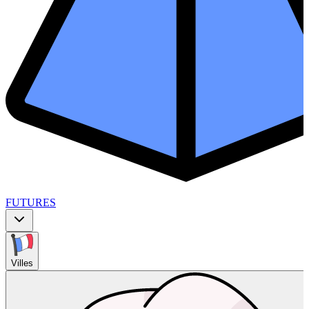
FUTURES
Villes