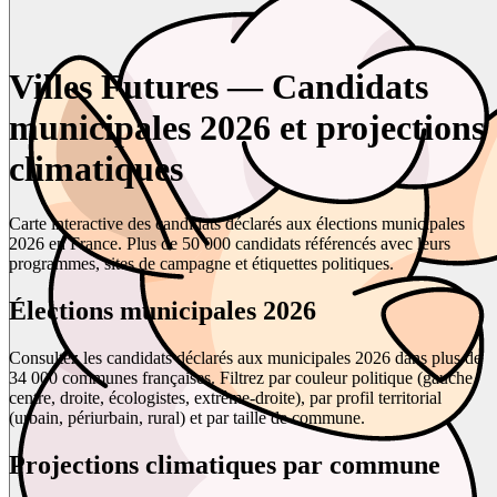
Villes Futures — Candidats
municipales 2026 et projections
climatiques
Carte interactive des candidats déclarés aux élections municipales
2026 en France. Plus de 50 000 candidats référencés avec leurs
programmes, sites de campagne et étiquettes politiques.
Élections municipales 2026
Consultez les candidats déclarés aux municipales 2026 dans plus de
34 000 communes françaises. Filtrez par couleur politique (gauche,
centre, droite, écologistes, extrême-droite), par profil territorial
(urbain, périurbain, rural) et par taille de commune.
Projections climatiques par commune