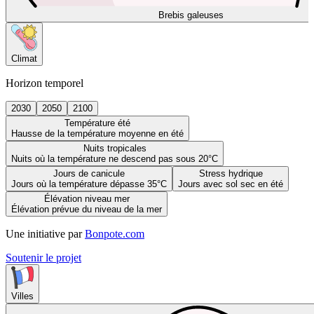
Brebis galeuses
Climat
Horizon temporel
2030
2050
2100
Température été
Hausse de la température moyenne en été
Nuits tropicales
Nuits où la température ne descend pas sous 20°C
Jours de canicule
Stress hydrique
Jours où la température dépasse 35°C
Jours avec sol sec en été
Élévation niveau mer
Élévation prévue du niveau de la mer
Une initiative par
Bonpote.com
Soutenir le projet
Villes