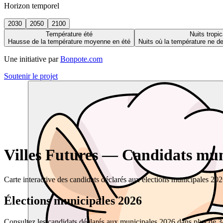
Horizon temporel
2030
2050
2100
Température été
Nuits tropic
Hausse de la température moyenne en été
Nuits où la température ne 
Une initiative par
Bonpote.com
Soutenir le projet
Villes Futures — Candidats muni
Carte interactive des candidats déclarés aux élections municipales 20
Élections municipales 2026
Consultez les candidats déclarés aux municipales 2026 dans plus de 34 0