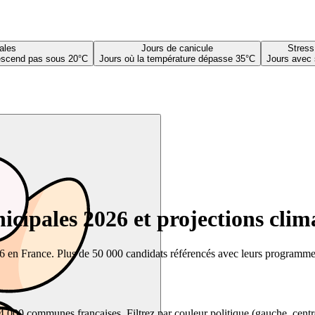
ales
Jours de canicule
Stress
descend pas sous 20°C
Jours où la température dépasse 35°C
Jours avec 
cipales 2026 et projections clim
26 en France. Plus de 50 000 candidats référencés avec leurs programmes,
00 communes françaises. Filtrez par couleur politique (gauche, centre, dr