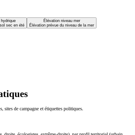
 hydrique
Élévation niveau mer
sol sec en été
Élévation prévue du niveau de la mer
atiques
 sites de campagne et étiquettes politiques.
oite, écologistes, extrême-droite), par profil territorial (urbain,