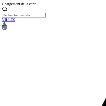
Chargement de la carte...
VILLES