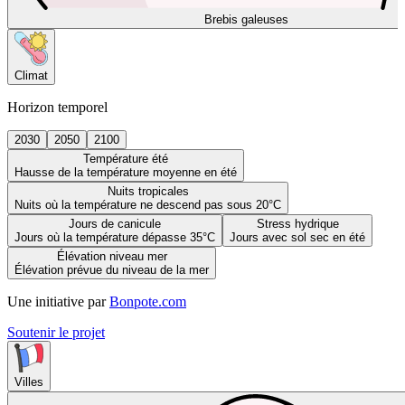
Brebis galeuses
Climat
Horizon temporel
2030
2050
2100
Température été
Hausse de la température moyenne en été
Nuits tropicales
Nuits où la température ne descend pas sous 20°C
Jours de canicule
Stress hydrique
Jours où la température dépasse 35°C
Jours avec sol sec en été
Élévation niveau mer
Élévation prévue du niveau de la mer
Une initiative par
Bonpote.com
Soutenir le projet
Villes