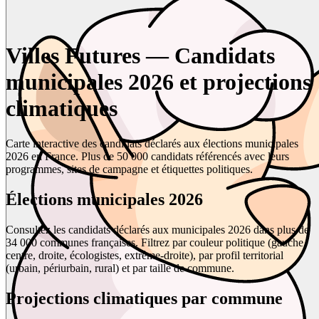
Villes Futures — Candidats
municipales 2026 et projections
climatiques
Carte interactive des candidats déclarés aux élections municipales
2026 en France. Plus de 50 000 candidats référencés avec leurs
programmes, sites de campagne et étiquettes politiques.
Élections municipales 2026
Consultez les candidats déclarés aux municipales 2026 dans plus de
34 000 communes françaises. Filtrez par couleur politique (gauche,
centre, droite, écologistes, extrême-droite), par profil territorial
(urbain, périurbain, rural) et par taille de commune.
Projections climatiques par commune