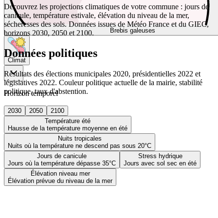
Découvrez les projections climatiques de votre commune : jours de
canicule, température estivale, élévation du niveau de la mer,
sécheresses des sols. Données issues de Météo France et du GIEC,
Brebis galeuses
horizons 2030, 2050 et 2100.
Données politiques
Climat
Résultats des élections municipales 2020, présidentielles 2022 et
législatives 2022. Couleur politique actuelle de la mairie, stabilité
politique, taux d'abstention.
Horizon temporel
2030
2050
2100
Température été
Hausse de la température moyenne en été
Nuits tropicales
Nuits où la température ne descend pas sous 20°C
Jours de canicule
Stress hydrique
Jours où la température dépasse 35°C
Jours avec sol sec en été
Élévation niveau mer
Élévation prévue du niveau de la mer