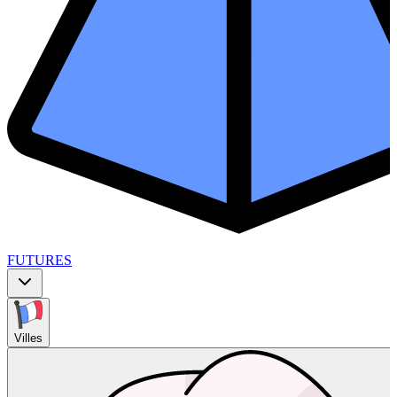
FUTURES
Villes