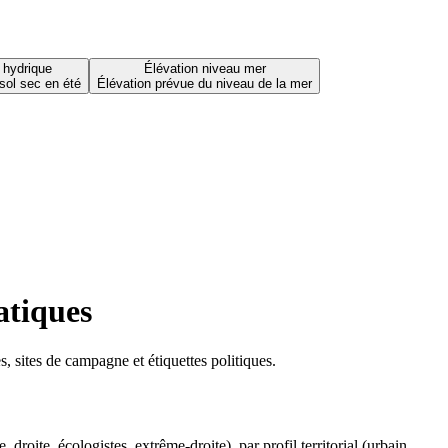
 hydrique
Élévation niveau mer
sol sec en été
Élévation prévue du niveau de la mer
atiques
 sites de campagne et étiquettes politiques.
oite, écologistes, extrême-droite), par profil territorial (urbain,