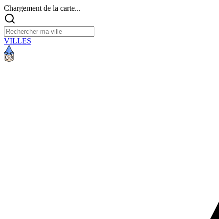
Chargement de la carte...
VILLES