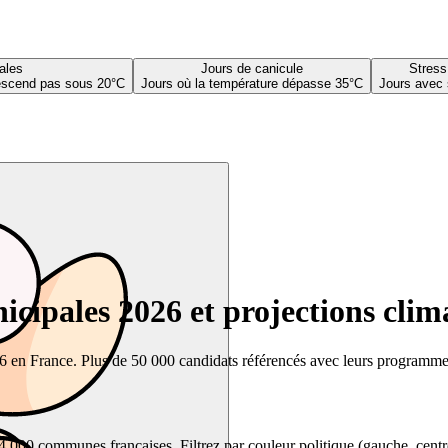
ales
Jours de canicule
Stress
descend pas sous 20°C
Jours où la température dépasse 35°C
Jours avec 
cipales 2026 et projections clim
26 en France. Plus de 50 000 candidats référencés avec leurs programmes,
00 communes françaises. Filtrez par couleur politique (gauche, centre, dr