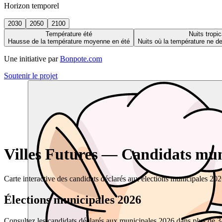
Horizon temporel
2030
2050
2100
Température été
Nuits tropic
Hausse de la température moyenne en été
Nuits où la température ne 
Une initiative par
Bonpote.com
Soutenir le projet
Villes Futures — Candidats muni
Carte interactive des candidats déclarés aux élections municipales 20
Élections municipales 2026
Consultez les candidats déclarés aux municipales 2026 dans plus de 34 0