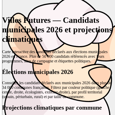
Villes Futures — Candidats
municipales 2026 et projections
climatiques
Carte interactive des candidats déclarés aux élections municipales
2026 en France. Plus de 50 000 candidats référencés avec leurs
programmes, sites de campagne et étiquettes politiques.
Élections municipales 2026
Consultez les candidats déclarés aux municipales 2026 dans plus de
34 000 communes françaises. Filtrez par couleur politique (gauche,
centre, droite, écologistes, extrême-droite), par profil territorial
(urbain, périurbain, rural) et par taille de commune.
Projections climatiques par commune