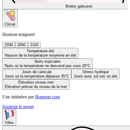
Brebis galeuses
Climat
Horizon temporel
2030
2050
2100
Température été
Hausse de la température moyenne en été
Nuits tropicales
Nuits où la température ne descend pas sous 20°C
Jours de canicule
Stress hydrique
Jours où la température dépasse 35°C
Jours avec sol sec en été
Élévation niveau mer
Élévation prévue du niveau de la mer
Une initiative par
Bonpote.com
Soutenir le projet
Villes