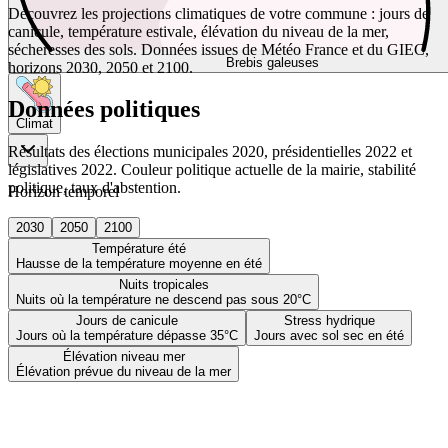
Découvrez les projections climatiques de votre commune : jours de
canicule, température estivale, élévation du niveau de la mer,
sécheresses des sols. Données issues de Météo France et du GIEC,
Brebis galeuses
horizons 2030, 2050 et 2100.
Données politiques
Climat
Résultats des élections municipales 2020, présidentielles 2022 et
législatives 2022. Couleur politique actuelle de la mairie, stabilité
politique, taux d'abstention.
Horizon temporel
2030
2050
2100
Température été
Hausse de la température moyenne en été
Nuits tropicales
Nuits où la température ne descend pas sous 20°C
Jours de canicule
Stress hydrique
Jours où la température dépasse 35°C
Jours avec sol sec en été
Élévation niveau mer
Élévation prévue du niveau de la mer