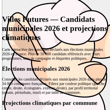
Villes Futures — Candidats
municipales 2026 et projections
climatiques
Carte interactive des candidats déclarés aux élections municipales
2026 en France. Plus de 50 000 candidats référencés avec leurs
programmes, sites de campagne et étiquettes politiques.
Élections municipales 2026
Consultez les candidats déclarés aux municipales 2026 dans plus de
34 000 communes françaises. Filtrez par couleur politique (gauche,
centre, droite, écologistes, extrême-droite), par profil territorial
(urbain, périurbain, rural) et par taille de commune.
Projections climatiques par commune