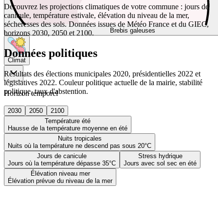
Découvrez les projections climatiques de votre commune : jours de
canicule, température estivale, élévation du niveau de la mer,
sécheresses des sols. Données issues de Météo France et du GIEC,
Brebis galeuses
horizons 2030, 2050 et 2100.
Données politiques
Climat
Résultats des élections municipales 2020, présidentielles 2022 et
législatives 2022. Couleur politique actuelle de la mairie, stabilité
politique, taux d'abstention.
Horizon temporel
2030
2050
2100
Température été
Hausse de la température moyenne en été
Nuits tropicales
Nuits où la température ne descend pas sous 20°C
Jours de canicule
Stress hydrique
Jours où la température dépasse 35°C
Jours avec sol sec en été
Élévation niveau mer
Élévation prévue du niveau de la mer