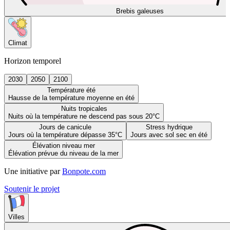
Brebis galeuses
Climat
Horizon temporel
2030
2050
2100
Température été
Hausse de la température moyenne en été
Nuits tropicales
Nuits où la température ne descend pas sous 20°C
Jours de canicule
Stress hydrique
Jours où la température dépasse 35°C
Jours avec sol sec en été
Élévation niveau mer
Élévation prévue du niveau de la mer
Une initiative par
Bonpote.com
Soutenir le projet
Villes