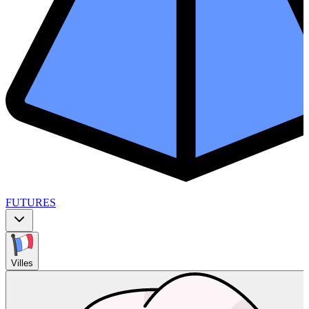
FUTURES
Villes