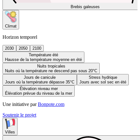
Brebis galeuses
Climat
Horizon temporel
2030
2050
2100
Température été
Hausse de la température moyenne en été
Nuits tropicales
Nuits où la température ne descend pas sous 20°C
Jours de canicule
Stress hydrique
Jours où la température dépasse 35°C
Jours avec sol sec en été
Élévation niveau mer
Élévation prévue du niveau de la mer
Une initiative par
Bonpote.com
Soutenir le projet
Villes