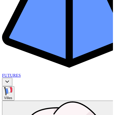
FUTURES
Villes