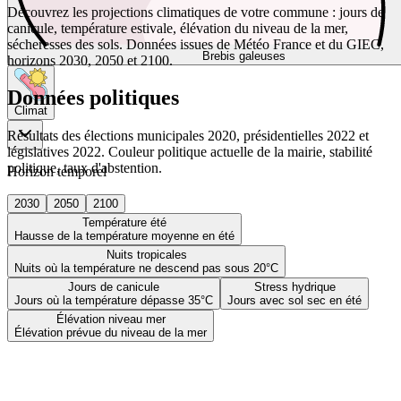
Découvrez les projections climatiques de votre commune : jours de
canicule, température estivale, élévation du niveau de la mer,
sécheresses des sols. Données issues de Météo France et du GIEC,
Brebis galeuses
horizons 2030, 2050 et 2100.
Données politiques
Climat
Résultats des élections municipales 2020, présidentielles 2022 et
législatives 2022. Couleur politique actuelle de la mairie, stabilité
politique, taux d'abstention.
Horizon temporel
2030
2050
2100
Température été
Hausse de la température moyenne en été
Nuits tropicales
Nuits où la température ne descend pas sous 20°C
Jours de canicule
Stress hydrique
Jours où la température dépasse 35°C
Jours avec sol sec en été
Élévation niveau mer
Élévation prévue du niveau de la mer