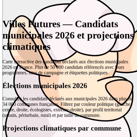
Villes Futures — Candidats
municipales 2026 et projections
climatiques
Carte interactive des candidats déclarés aux élections municipales
2026 en France. Plus de 50 000 candidats référencés avec leurs
programmes, sites de campagne et étiquettes politiques.
Élections municipales 2026
Consultez les candidats déclarés aux municipales 2026 dans plus de
34 000 communes françaises. Filtrez par couleur politique (gauche,
centre, droite, écologistes, extrême-droite), par profil territorial
(urbain, périurbain, rural) et par taille de commune.
Projections climatiques par commune