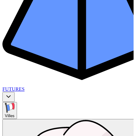
FUTURES
Villes