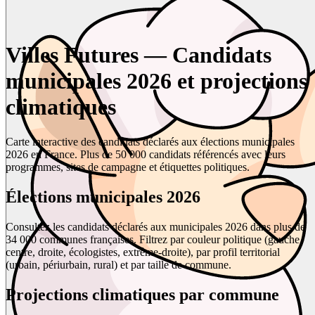
Villes Futures — Candidats
municipales 2026 et projections
climatiques
Carte interactive des candidats déclarés aux élections municipales
2026 en France. Plus de 50 000 candidats référencés avec leurs
programmes, sites de campagne et étiquettes politiques.
Élections municipales 2026
Consultez les candidats déclarés aux municipales 2026 dans plus de
34 000 communes françaises. Filtrez par couleur politique (gauche,
centre, droite, écologistes, extrême-droite), par profil territorial
(urbain, périurbain, rural) et par taille de commune.
Projections climatiques par commune