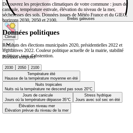
Découvrez les projections climatiques de votre commune : jours de
canicule, température estivale, élévation du niveau de la mer,
sécheresses des sols. Données issues de Météo France et du GIEC,
Brebis galeuses
horizons 2030, 2050 et 2100.
Données politiques
Climat
Résultats des élections municipales 2020, présidentielles 2022 et
législatives 2022. Couleur politique actuelle de la mairie, stabilité
politique, taux d'abstention.
Horizon temporel
2030
2050
2100
Température été
Hausse de la température moyenne en été
Nuits tropicales
Nuits où la température ne descend pas sous 20°C
Jours de canicule
Stress hydrique
Jours où la température dépasse 35°C
Jours avec sol sec en été
Élévation niveau mer
Élévation prévue du niveau de la mer