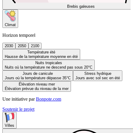
Brebis galeuses
Climat
Horizon temporel
2030
2050
2100
Température été
Hausse de la température moyenne en été
Nuits tropicales
Nuits où la température ne descend pas sous 20°C
Jours de canicule
Stress hydrique
Jours où la température dépasse 35°C
Jours avec sol sec en été
Élévation niveau mer
Élévation prévue du niveau de la mer
Une initiative par
Bonpote.com
Soutenir le projet
Villes