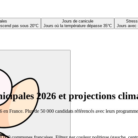
ales
Jours de canicule
Stress
descend pas sous 20°C
Jours où la température dépasse 35°C
Jours avec 
cipales 2026 et projections clim
26 en France. Plus de 50 000 candidats référencés avec leurs programmes,
00 communes françaises. Filtrez par couleur politique (gauche, centre, dr