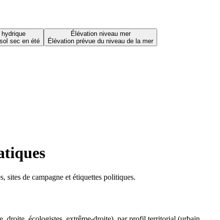
 hydrique
Élévation niveau mer
sol sec en été
Élévation prévue du niveau de la mer
atiques
 sites de campagne et étiquettes politiques.
oite, écologistes, extrême-droite), par profil territorial (urbain,