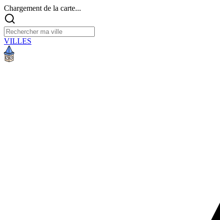
Chargement de la carte...
VILLES