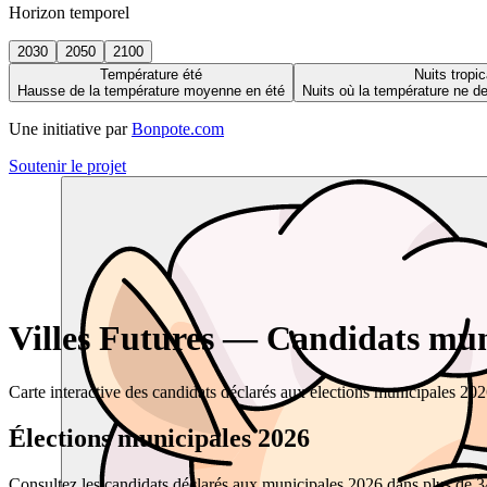
Horizon temporel
2030
2050
2100
Température été
Nuits tropic
Hausse de la température moyenne en été
Nuits où la température ne 
Une initiative par
Bonpote.com
Soutenir le projet
Villes Futures — Candidats muni
Carte interactive des candidats déclarés aux élections municipales 20
Élections municipales 2026
Consultez les candidats déclarés aux municipales 2026 dans plus de 34 0