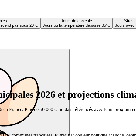
ales
Jours de canicule
Stress
descend pas sous 20°C
Jours où la température dépasse 35°C
Jours avec 
cipales 2026 et projections clim
26 en France. Plus de 50 000 candidats référencés avec leurs programmes,
00 communes françaises. Filtrez par couleur politique (gauche, centre, dr