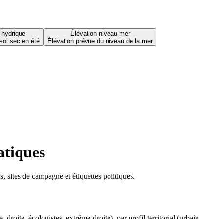
 hydrique
Élévation niveau mer
sol sec en été
Élévation prévue du niveau de la mer
atiques
 sites de campagne et étiquettes politiques.
oite, écologistes, extrême-droite), par profil territorial (urbain,