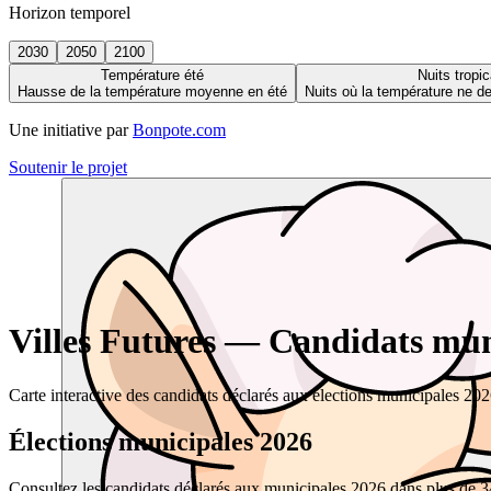
Horizon temporel
2030
2050
2100
Température été
Nuits tropic
Hausse de la température moyenne en été
Nuits où la température ne 
Une initiative par
Bonpote.com
Soutenir le projet
Villes Futures — Candidats muni
Carte interactive des candidats déclarés aux élections municipales 20
Élections municipales 2026
Consultez les candidats déclarés aux municipales 2026 dans plus de 34 0