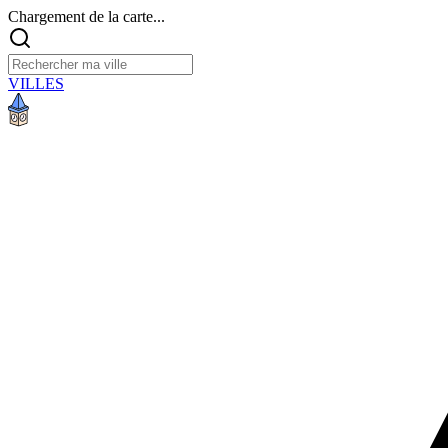
Chargement de la carte...
VILLES