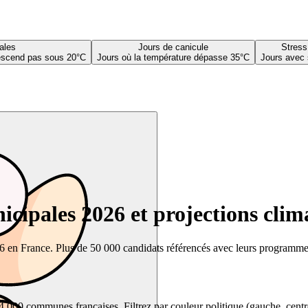
ales
Jours de canicule
Stress
descend pas sous 20°C
Jours où la température dépasse 35°C
Jours avec 
cipales 2026 et projections clim
26 en France. Plus de 50 000 candidats référencés avec leurs programmes,
00 communes françaises. Filtrez par couleur politique (gauche, centre, dr