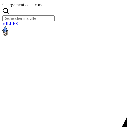
Chargement de la carte...
VILLES