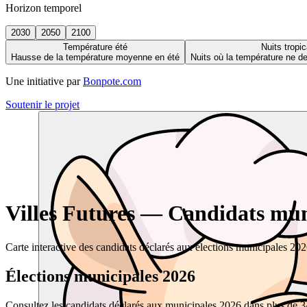
Horizon temporel
2030
2050
2100
Température été
Nuits tropic
Hausse de la température moyenne en été
Nuits où la température ne 
Une initiative par
Bonpote.com
Soutenir le projet
Villes Futures — Candidats muni
Carte interactive des candidats déclarés aux élections municipales 20
Élections municipales 2026
Consultez les candidats déclarés aux municipales 2026 dans plus de 34 0