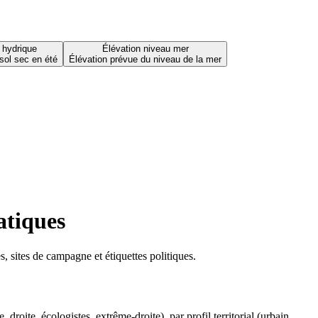
 hydrique
Élévation niveau mer
sol sec en été
Élévation prévue du niveau de la mer
atiques
 sites de campagne et étiquettes politiques.
oite, écologistes, extrême-droite), par profil territorial (urbain,