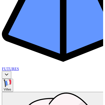
FUTURES
Villes