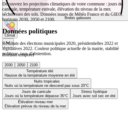
Découvrez les projections climatiques de votre commune : jours de
canicule, température estivale, élévation du niveau de la mer,
sécheresses des sols. Données issues de Météo France et du GIEC,
Brebis galeuses
horizons 2030, 2050 et 2100.
Données politiques
Climat
Résultats des élections municipales 2020, présidentielles 2022 et
législatives 2022. Couleur politique actuelle de la mairie, stabilité
politique, taux d'abstention.
Horizon temporel
2030
2050
2100
Température été
Hausse de la température moyenne en été
Nuits tropicales
Nuits où la température ne descend pas sous 20°C
Jours de canicule
Stress hydrique
Jours où la température dépasse 35°C
Jours avec sol sec en été
Élévation niveau mer
Élévation prévue du niveau de la mer