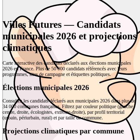
Villes Futures — Candidats
municipales 2026 et projections
climatiques
Carte interactive des candidats déclarés aux élections municipales
2026 en France. Plus de 50 000 candidats référencés avec leurs
programmes, sites de campagne et étiquettes politiques.
Élections municipales 2026
Consultez les candidats déclarés aux municipales 2026 dans plus de
34 000 communes françaises. Filtrez par couleur politique (gauche,
centre, droite, écologistes, extrême-droite), par profil territorial
(urbain, périurbain, rural) et par taille de commune.
Projections climatiques par commune