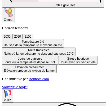
Brebis galeuses
Climat
Horizon temporel
2030
2050
2100
Température été
Hausse de la température moyenne en été
Nuits tropicales
Nuits où la température ne descend pas sous 20°C
Jours de canicule
Stress hydrique
Jours où la température dépasse 35°C
Jours avec sol sec en été
Élévation niveau mer
Élévation prévue du niveau de la mer
Une initiative par
Bonpote.com
Soutenir le projet
Villes