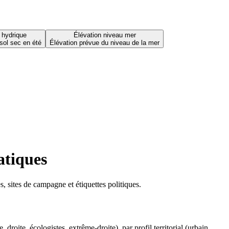
 hydrique
Élévation niveau mer
sol sec en été
Élévation prévue du niveau de la mer
atiques
 sites de campagne et étiquettes politiques.
oite, écologistes, extrême-droite), par profil territorial (urbain,