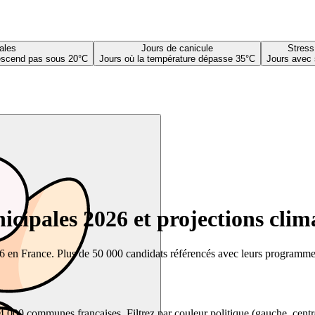
ales
Jours de canicule
Stress
descend pas sous 20°C
Jours où la température dépasse 35°C
Jours avec 
cipales 2026 et projections clim
26 en France. Plus de 50 000 candidats référencés avec leurs programmes,
00 communes françaises. Filtrez par couleur politique (gauche, centre, dr