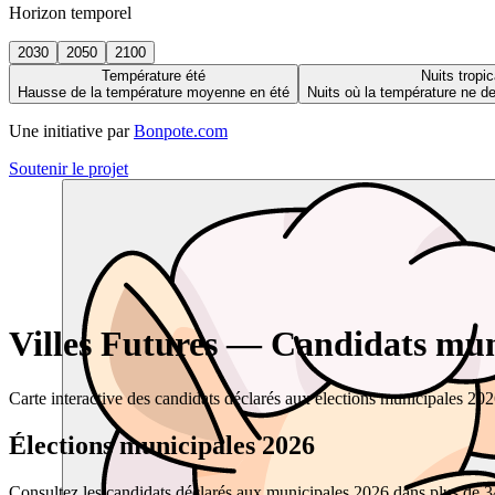
Horizon temporel
2030
2050
2100
Température été
Nuits tropic
Hausse de la température moyenne en été
Nuits où la température ne 
Une initiative par
Bonpote.com
Soutenir le projet
Villes Futures — Candidats muni
Carte interactive des candidats déclarés aux élections municipales 20
Élections municipales 2026
Consultez les candidats déclarés aux municipales 2026 dans plus de 34 0