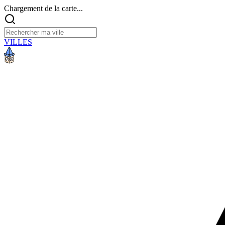
Chargement de la carte...
VILLES