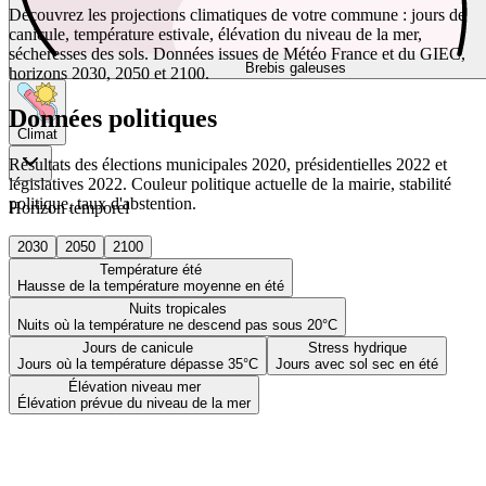
Découvrez les projections climatiques de votre commune : jours de
canicule, température estivale, élévation du niveau de la mer,
sécheresses des sols. Données issues de Météo France et du GIEC,
Brebis galeuses
horizons 2030, 2050 et 2100.
Données politiques
Climat
Résultats des élections municipales 2020, présidentielles 2022 et
législatives 2022. Couleur politique actuelle de la mairie, stabilité
politique, taux d'abstention.
Horizon temporel
2030
2050
2100
Température été
Hausse de la température moyenne en été
Nuits tropicales
Nuits où la température ne descend pas sous 20°C
Jours de canicule
Stress hydrique
Jours où la température dépasse 35°C
Jours avec sol sec en été
Élévation niveau mer
Élévation prévue du niveau de la mer