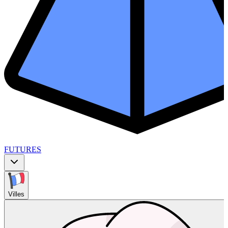
FUTURES
Villes