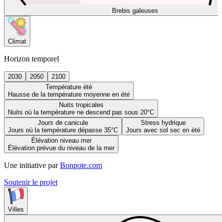
Brebis galeuses
Climat
Horizon temporel
2030
2050
2100
Température été
Hausse de la température moyenne en été
Nuits tropicales
Nuits où la température ne descend pas sous 20°C
Jours de canicule
Stress hydrique
Jours où la température dépasse 35°C
Jours avec sol sec en été
Élévation niveau mer
Élévation prévue du niveau de la mer
Une initiative par
Bonpote.com
Soutenir le projet
Villes