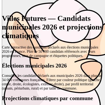
Villes Futures — Candidats
municipales 2026 et projections
climatiques
Carte interactive des candidats déclarés aux élections municipales
2026 en France. Plus de 50 000 candidats référencés avec leurs
programmes, sites de campagne et étiquettes politiques.
Élections municipales 2026
Consultez les candidats déclarés aux municipales 2026 dans plus de
34 000 communes françaises. Filtrez par couleur politique (gauche,
centre, droite, écologistes, extrême-droite), par profil territorial
(urbain, périurbain, rural) et par taille de commune.
Projections climatiques par commune