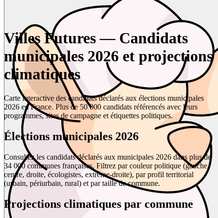
Villes Futures — Candidats
municipales 2026 et projections
climatiques
Carte interactive des candidats déclarés aux élections municipales
2026 en France. Plus de 50 000 candidats référencés avec leurs
programmes, sites de campagne et étiquettes politiques.
Élections municipales 2026
Consultez les candidats déclarés aux municipales 2026 dans plus de
34 000 communes françaises. Filtrez par couleur politique (gauche,
centre, droite, écologistes, extrême-droite), par profil territorial
(urbain, périurbain, rural) et par taille de commune.
Projections climatiques par commune