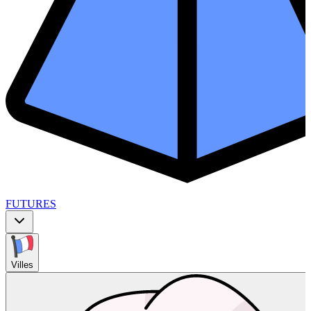
FUTURES
Villes