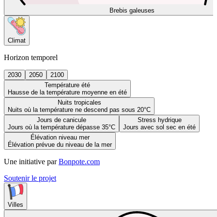
Brebis galeuses
Climat
Horizon temporel
2030
2050
2100
Température été
Hausse de la température moyenne en été
Nuits tropicales
Nuits où la température ne descend pas sous 20°C
Jours de canicule
Stress hydrique
Jours où la température dépasse 35°C
Jours avec sol sec en été
Élévation niveau mer
Élévation prévue du niveau de la mer
Une initiative par
Bonpote.com
Soutenir le projet
Villes