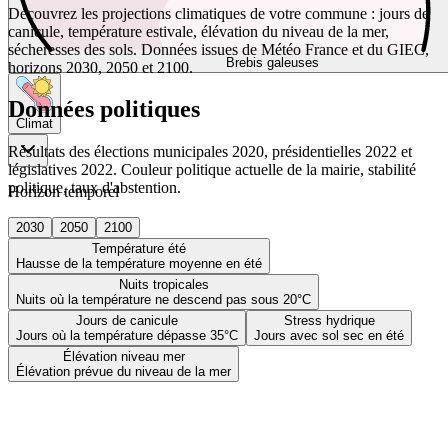
Découvrez les projections climatiques de votre commune : jours de
canicule, température estivale, élévation du niveau de la mer,
sécheresses des sols. Données issues de Météo France et du GIEC,
Brebis galeuses
horizons 2030, 2050 et 2100.
Données politiques
Climat
Résultats des élections municipales 2020, présidentielles 2022 et
législatives 2022. Couleur politique actuelle de la mairie, stabilité
politique, taux d'abstention.
Horizon temporel
2030
2050
2100
Température été
Hausse de la température moyenne en été
Nuits tropicales
Nuits où la température ne descend pas sous 20°C
Jours de canicule
Stress hydrique
Jours où la température dépasse 35°C
Jours avec sol sec en été
Élévation niveau mer
Élévation prévue du niveau de la mer