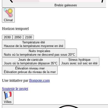
Brebis galeuses
Climat
Horizon temporel
2030
2050
2100
Température été
Hausse de la température moyenne en été
Nuits tropicales
Nuits où la température ne descend pas sous 20°C
Jours de canicule
Stress hydrique
Jours où la température dépasse 35°C
Jours avec sol sec en été
Élévation niveau mer
Élévation prévue du niveau de la mer
Une initiative par
Bonpote.com
Soutenir le projet
Villes