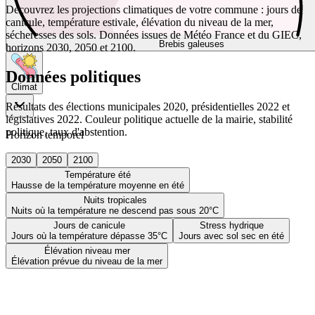
Découvrez les projections climatiques de votre commune : jours de
canicule, température estivale, élévation du niveau de la mer,
sécheresses des sols. Données issues de Météo France et du GIEC,
Brebis galeuses
horizons 2030, 2050 et 2100.
Données politiques
Climat
Résultats des élections municipales 2020, présidentielles 2022 et
législatives 2022. Couleur politique actuelle de la mairie, stabilité
politique, taux d'abstention.
Horizon temporel
2030
2050
2100
Température été
Hausse de la température moyenne en été
Nuits tropicales
Nuits où la température ne descend pas sous 20°C
Jours de canicule
Stress hydrique
Jours où la température dépasse 35°C
Jours avec sol sec en été
Élévation niveau mer
Élévation prévue du niveau de la mer