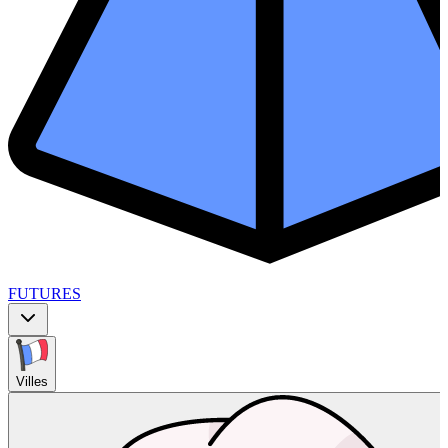
FUTURES
Villes