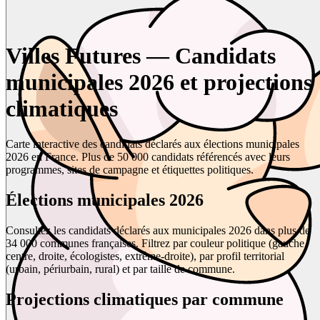
Villes Futures — Candidats
municipales 2026 et projections
climatiques
Carte interactive des candidats déclarés aux élections municipales
2026 en France. Plus de 50 000 candidats référencés avec leurs
programmes, sites de campagne et étiquettes politiques.
Élections municipales 2026
Consultez les candidats déclarés aux municipales 2026 dans plus de
34 000 communes françaises. Filtrez par couleur politique (gauche,
centre, droite, écologistes, extrême-droite), par profil territorial
(urbain, périurbain, rural) et par taille de commune.
Projections climatiques par commune