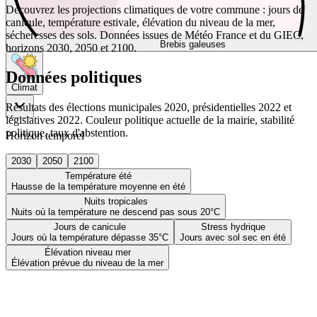
Découvrez les projections climatiques de votre commune : jours de
canicule, température estivale, élévation du niveau de la mer,
sécheresses des sols. Données issues de Météo France et du GIEC,
Brebis galeuses
horizons 2030, 2050 et 2100.
Données politiques
Climat
Résultats des élections municipales 2020, présidentielles 2022 et
législatives 2022. Couleur politique actuelle de la mairie, stabilité
politique, taux d'abstention.
Horizon temporel
2030
2050
2100
Température été
Hausse de la température moyenne en été
Nuits tropicales
Nuits où la température ne descend pas sous 20°C
Jours de canicule
Stress hydrique
Jours où la température dépasse 35°C
Jours avec sol sec en été
Élévation niveau mer
Élévation prévue du niveau de la mer