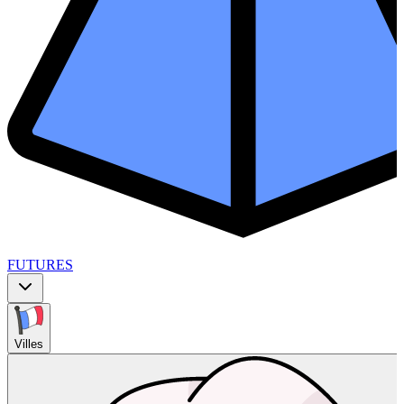
FUTURES
Villes