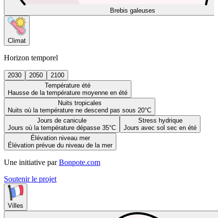
Brebis galeuses
Climat
Horizon temporel
2030
2050
2100
Température été
Hausse de la température moyenne en été
Nuits tropicales
Nuits où la température ne descend pas sous 20°C
Jours de canicule
Stress hydrique
Jours où la température dépasse 35°C
Jours avec sol sec en été
Élévation niveau mer
Élévation prévue du niveau de la mer
Une initiative par
Bonpote.com
Soutenir le projet
Villes