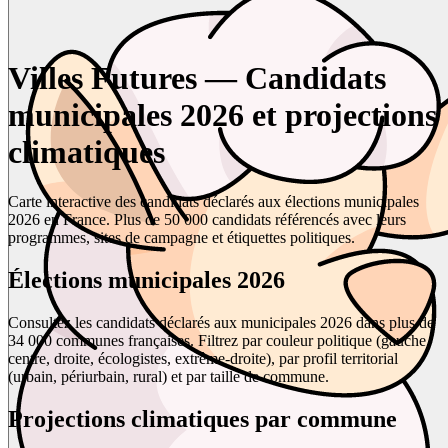
Villes Futures — Candidats
municipales 2026 et projections
climatiques
Carte interactive des candidats déclarés aux élections municipales
2026 en France. Plus de 50 000 candidats référencés avec leurs
programmes, sites de campagne et étiquettes politiques.
Élections municipales 2026
Consultez les candidats déclarés aux municipales 2026 dans plus de
34 000 communes françaises. Filtrez par couleur politique (gauche,
centre, droite, écologistes, extrême-droite), par profil territorial
(urbain, périurbain, rural) et par taille de commune.
Projections climatiques par commune