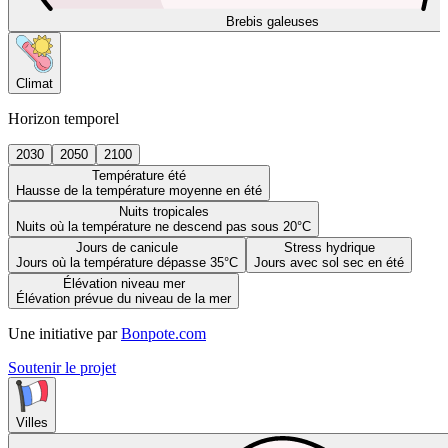
Brebis galeuses
Climat
Horizon temporel
2030
2050
2100
Température été
Hausse de la température moyenne en été
Nuits tropicales
Nuits où la température ne descend pas sous 20°C
Jours de canicule
Stress hydrique
Jours où la température dépasse 35°C
Jours avec sol sec en été
Élévation niveau mer
Élévation prévue du niveau de la mer
Une initiative par
Bonpote.com
Soutenir le projet
Villes