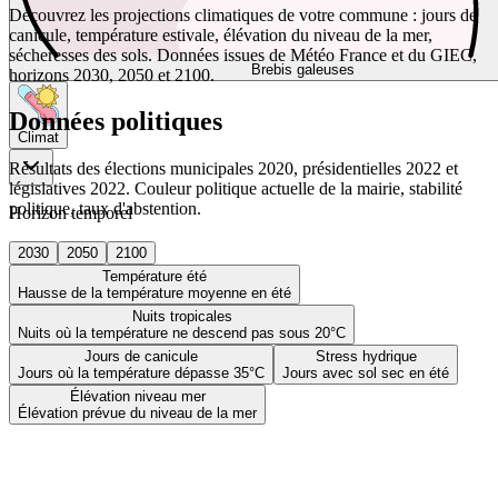
Découvrez les projections climatiques de votre commune : jours de
canicule, température estivale, élévation du niveau de la mer,
sécheresses des sols. Données issues de Météo France et du GIEC,
Brebis galeuses
horizons 2030, 2050 et 2100.
Données politiques
Climat
Résultats des élections municipales 2020, présidentielles 2022 et
législatives 2022. Couleur politique actuelle de la mairie, stabilité
politique, taux d'abstention.
Horizon temporel
2030
2050
2100
Température été
Hausse de la température moyenne en été
Nuits tropicales
Nuits où la température ne descend pas sous 20°C
Jours de canicule
Stress hydrique
Jours où la température dépasse 35°C
Jours avec sol sec en été
Élévation niveau mer
Élévation prévue du niveau de la mer