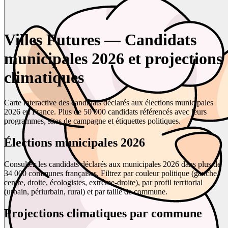
Villes Futures — Candidats
municipales 2026 et projections
climatiques
Carte interactive des candidats déclarés aux élections municipales
2026 en France. Plus de 50 000 candidats référencés avec leurs
programmes, sites de campagne et étiquettes politiques.
Élections municipales 2026
Consultez les candidats déclarés aux municipales 2026 dans plus de
34 000 communes françaises. Filtrez par couleur politique (gauche,
centre, droite, écologistes, extrême-droite), par profil territorial
(urbain, périurbain, rural) et par taille de commune.
Projections climatiques par commune