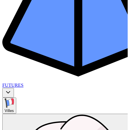
FUTURES
Villes