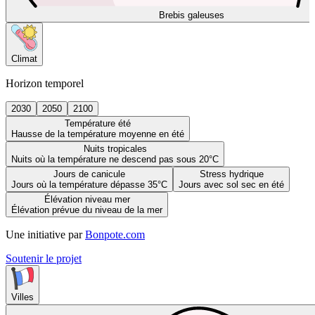
Brebis galeuses
Climat
Horizon temporel
2030
2050
2100
Température été
Hausse de la température moyenne en été
Nuits tropicales
Nuits où la température ne descend pas sous 20°C
Jours de canicule
Stress hydrique
Jours où la température dépasse 35°C
Jours avec sol sec en été
Élévation niveau mer
Élévation prévue du niveau de la mer
Une initiative par
Bonpote.com
Soutenir le projet
Villes