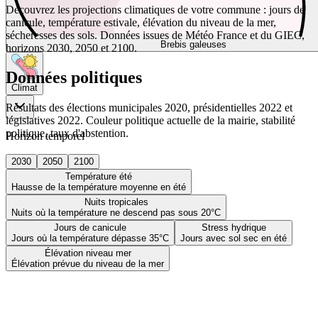
Découvrez les projections climatiques de votre commune : jours de
canicule, température estivale, élévation du niveau de la mer,
sécheresses des sols. Données issues de Météo France et du GIEC,
Brebis galeuses
horizons 2030, 2050 et 2100.
Données politiques
Climat
Résultats des élections municipales 2020, présidentielles 2022 et
législatives 2022. Couleur politique actuelle de la mairie, stabilité
politique, taux d'abstention.
Horizon temporel
2030
2050
2100
Température été
Hausse de la température moyenne en été
Nuits tropicales
Nuits où la température ne descend pas sous 20°C
Jours de canicule
Stress hydrique
Jours où la température dépasse 35°C
Jours avec sol sec en été
Élévation niveau mer
Élévation prévue du niveau de la mer