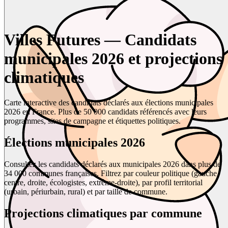
Villes Futures — Candidats
municipales 2026 et projections
climatiques
Carte interactive des candidats déclarés aux élections municipales
2026 en France. Plus de 50 000 candidats référencés avec leurs
programmes, sites de campagne et étiquettes politiques.
Élections municipales 2026
Consultez les candidats déclarés aux municipales 2026 dans plus de
34 000 communes françaises. Filtrez par couleur politique (gauche,
centre, droite, écologistes, extrême-droite), par profil territorial
(urbain, périurbain, rural) et par taille de commune.
Projections climatiques par commune