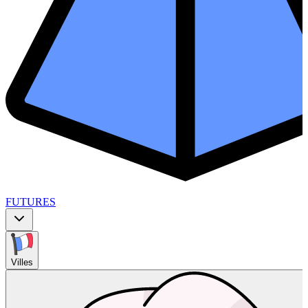
FUTURES
Villes