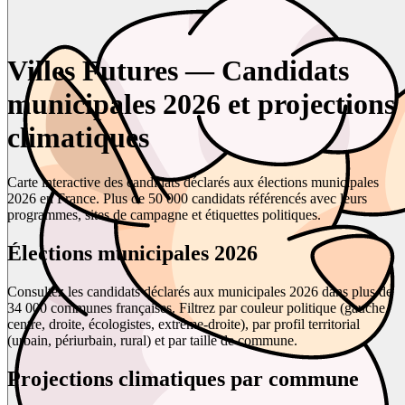
Villes Futures — Candidats
municipales 2026 et projections
climatiques
Carte interactive des candidats déclarés aux élections municipales
2026 en France. Plus de 50 000 candidats référencés avec leurs
programmes, sites de campagne et étiquettes politiques.
Élections municipales 2026
Consultez les candidats déclarés aux municipales 2026 dans plus de
34 000 communes françaises. Filtrez par couleur politique (gauche,
centre, droite, écologistes, extrême-droite), par profil territorial
(urbain, périurbain, rural) et par taille de commune.
Projections climatiques par commune