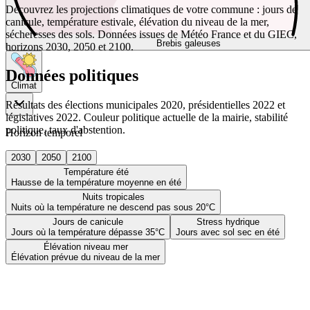
Découvrez les projections climatiques de votre commune : jours de
canicule, température estivale, élévation du niveau de la mer,
sécheresses des sols. Données issues de Météo France et du GIEC,
Brebis galeuses
horizons 2030, 2050 et 2100.
Données politiques
Climat
Résultats des élections municipales 2020, présidentielles 2022 et
législatives 2022. Couleur politique actuelle de la mairie, stabilité
politique, taux d'abstention.
Horizon temporel
2030
2050
2100
Température été
Hausse de la température moyenne en été
Nuits tropicales
Nuits où la température ne descend pas sous 20°C
Jours de canicule
Stress hydrique
Jours où la température dépasse 35°C
Jours avec sol sec en été
Élévation niveau mer
Élévation prévue du niveau de la mer