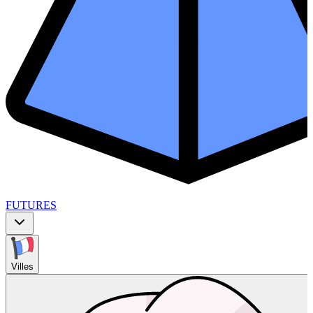
FUTURES
Villes