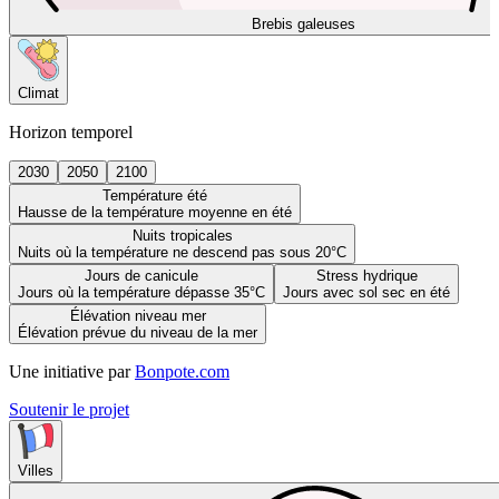
Brebis galeuses
Climat
Horizon temporel
2030
2050
2100
Température été
Hausse de la température moyenne en été
Nuits tropicales
Nuits où la température ne descend pas sous 20°C
Jours de canicule
Stress hydrique
Jours où la température dépasse 35°C
Jours avec sol sec en été
Élévation niveau mer
Élévation prévue du niveau de la mer
Une initiative par
Bonpote.com
Soutenir le projet
Villes