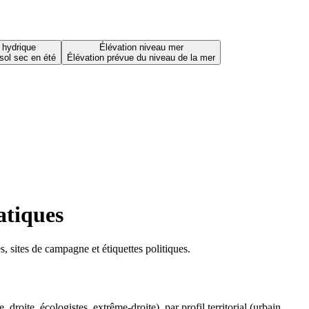
 hydrique
Élévation niveau mer
sol sec en été
Élévation prévue du niveau de la mer
atiques
 sites de campagne et étiquettes politiques.
oite, écologistes, extrême-droite), par profil territorial (urbain,