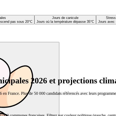
ales
Jours de canicule
Stress
descend pas sous 20°C
Jours où la température dépasse 35°C
Jours avec 
cipales 2026 et projections clim
26 en France. Plus de 50 000 candidats référencés avec leurs programmes,
00 communes françaises. Filtrez par couleur politique (gauche, centre, dr