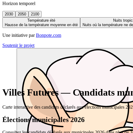
Horizon temporel
2030
2050
2100
Température été
Nuits tropic
Hausse de la température moyenne en été
Nuits où la température ne 
Une initiative par
Bonpote.com
Soutenir le projet
Villes Futures — Candidats muni
Carte interactive des candidats déclarés aux élections municipales 20
Élections municipales 2026
Consultez les candidats déclarés aux municipales 2026 dans plus de 34 0