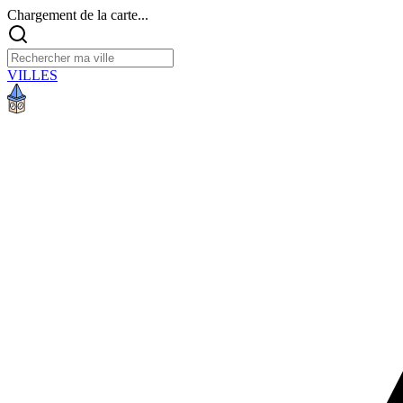
Chargement de la carte...
VILLES