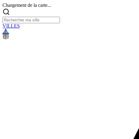
Chargement de la carte...
VILLES