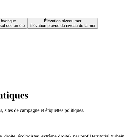
 hydrique
Élévation niveau mer
sol sec en été
Élévation prévue du niveau de la mer
atiques
 sites de campagne et étiquettes politiques.
oite, écologistes, extrême-droite), par profil territorial (urbain,