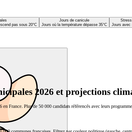
ales
Jours de canicule
Stress
descend pas sous 20°C
Jours où la température dépasse 35°C
Jours avec 
cipales 2026 et projections clim
26 en France. Plus de 50 000 candidats référencés avec leurs programmes,
00 communes françaises. Filtrez par couleur politique (gauche, centre, dr