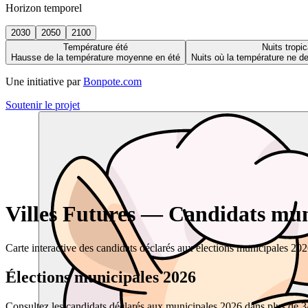
Horizon temporel
2030
2050
2100
Température été
Nuits tropic
Hausse de la température moyenne en été
Nuits où la température ne 
Une initiative par
Bonpote.com
Soutenir le projet
Villes Futures — Candidats muni
Carte interactive des candidats déclarés aux élections municipales 20
Élections municipales 2026
Consultez les candidats déclarés aux municipales 2026 dans plus de 34 0