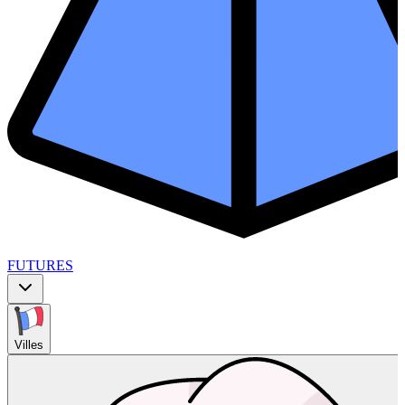
FUTURES
Villes