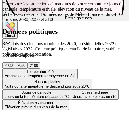
Découvrez les projections climatiques de votre commune : jours de
canicule, température estivale, élévation du niveau de la mer,
sécheresses des sols. Données issues de Météo France et du GIEC,
Brebis galeuses
horizons 2030, 2050 et 2100.
Données politiques
Climat
Résultats des élections municipales 2020, présidentielles 2022 et
législatives 2022. Couleur politique actuelle de la mairie, stabilité
politique, taux d'abstention.
Horizon temporel
2030
2050
2100
Température été
Hausse de la température moyenne en été
Nuits tropicales
Nuits où la température ne descend pas sous 20°C
Jours de canicule
Stress hydrique
Jours où la température dépasse 35°C
Jours avec sol sec en été
Élévation niveau mer
Élévation prévue du niveau de la mer