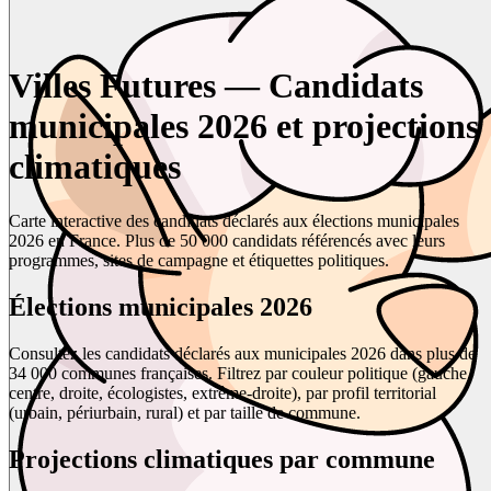
Villes Futures — Candidats
municipales 2026 et projections
climatiques
Carte interactive des candidats déclarés aux élections municipales
2026 en France. Plus de 50 000 candidats référencés avec leurs
programmes, sites de campagne et étiquettes politiques.
Élections municipales 2026
Consultez les candidats déclarés aux municipales 2026 dans plus de
34 000 communes françaises. Filtrez par couleur politique (gauche,
centre, droite, écologistes, extrême-droite), par profil territorial
(urbain, périurbain, rural) et par taille de commune.
Projections climatiques par commune