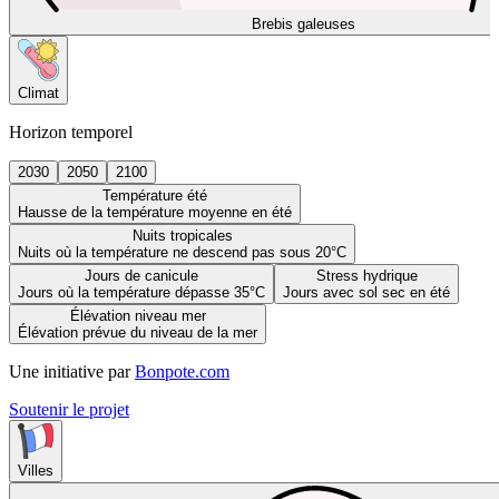
Brebis galeuses
Climat
Horizon temporel
2030
2050
2100
Température été
Hausse de la température moyenne en été
Nuits tropicales
Nuits où la température ne descend pas sous 20°C
Jours de canicule
Stress hydrique
Jours où la température dépasse 35°C
Jours avec sol sec en été
Élévation niveau mer
Élévation prévue du niveau de la mer
Une initiative par
Bonpote.com
Soutenir le projet
Villes