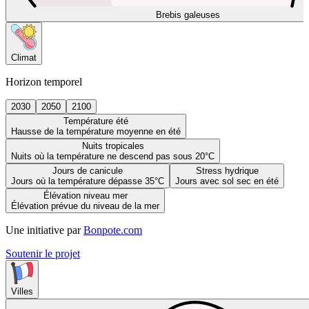
Brebis galeuses
Climat
Horizon temporel
2030
2050
2100
Température été
Hausse de la température moyenne en été
Nuits tropicales
Nuits où la température ne descend pas sous 20°C
Jours de canicule
Stress hydrique
Jours où la température dépasse 35°C
Jours avec sol sec en été
Élévation niveau mer
Élévation prévue du niveau de la mer
Une initiative par
Bonpote.com
Soutenir le projet
Villes