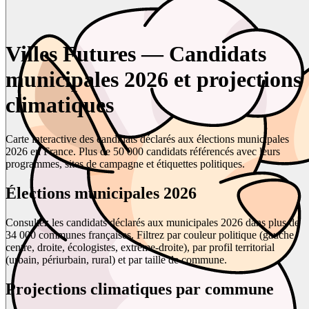
Villes Futures — Candidats
municipales 2026 et projections
climatiques
Carte interactive des candidats déclarés aux élections municipales
2026 en France. Plus de 50 000 candidats référencés avec leurs
programmes, sites de campagne et étiquettes politiques.
Élections municipales 2026
Consultez les candidats déclarés aux municipales 2026 dans plus de
34 000 communes françaises. Filtrez par couleur politique (gauche,
centre, droite, écologistes, extrême-droite), par profil territorial
(urbain, périurbain, rural) et par taille de commune.
Projections climatiques par commune