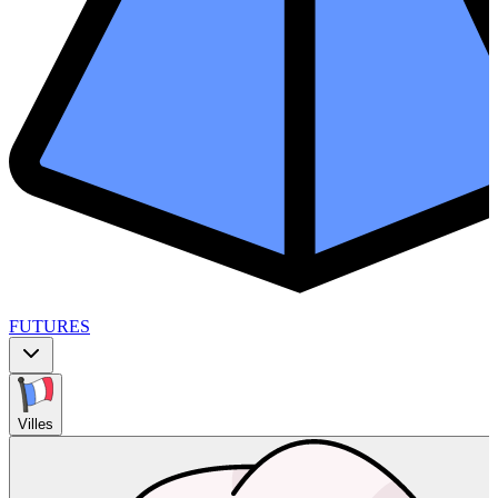
FUTURES
Villes