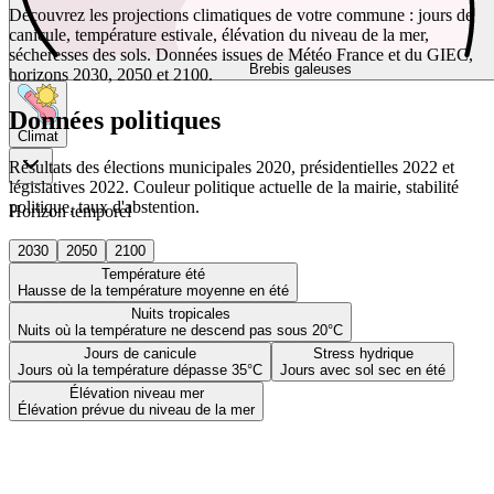
Découvrez les projections climatiques de votre commune : jours de
canicule, température estivale, élévation du niveau de la mer,
sécheresses des sols. Données issues de Météo France et du GIEC,
Brebis galeuses
horizons 2030, 2050 et 2100.
Données politiques
Climat
Résultats des élections municipales 2020, présidentielles 2022 et
législatives 2022. Couleur politique actuelle de la mairie, stabilité
politique, taux d'abstention.
Horizon temporel
2030
2050
2100
Température été
Hausse de la température moyenne en été
Nuits tropicales
Nuits où la température ne descend pas sous 20°C
Jours de canicule
Stress hydrique
Jours où la température dépasse 35°C
Jours avec sol sec en été
Élévation niveau mer
Élévation prévue du niveau de la mer