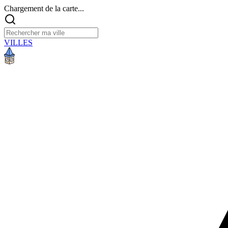
Chargement de la carte...
VILLES