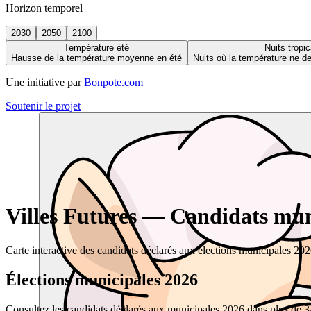
Horizon temporel
2030
2050
2100
Température été
Nuits tropic
Hausse de la température moyenne en été
Nuits où la température ne 
Une initiative par
Bonpote.com
Soutenir le projet
Villes Futures — Candidats muni
Carte interactive des candidats déclarés aux élections municipales 20
Élections municipales 2026
Consultez les candidats déclarés aux municipales 2026 dans plus de 34 0