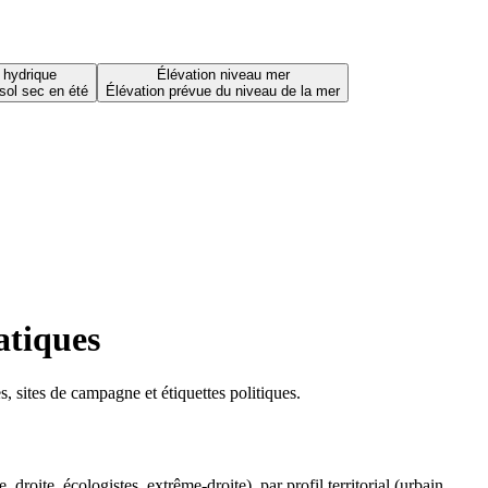
 hydrique
Élévation niveau mer
sol sec en été
Élévation prévue du niveau de la mer
atiques
 sites de campagne et étiquettes politiques.
oite, écologistes, extrême-droite), par profil territorial (urbain,