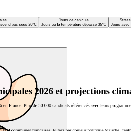
ales
Jours de canicule
Stress
descend pas sous 20°C
Jours où la température dépasse 35°C
Jours avec 
cipales 2026 et projections clim
26 en France. Plus de 50 000 candidats référencés avec leurs programmes,
00 communes françaises. Filtrez par couleur politique (gauche, centre, dr