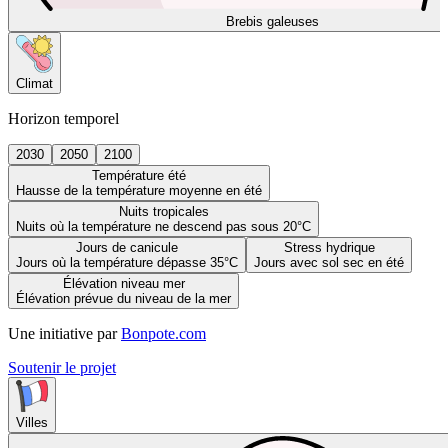
Brebis galeuses
Climat
Horizon temporel
2030
2050
2100
Température été
Hausse de la température moyenne en été
Nuits tropicales
Nuits où la température ne descend pas sous 20°C
Jours de canicule
Stress hydrique
Jours où la température dépasse 35°C
Jours avec sol sec en été
Élévation niveau mer
Élévation prévue du niveau de la mer
Une initiative par
Bonpote.com
Soutenir le projet
Villes