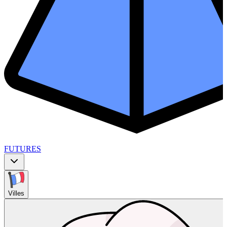
FUTURES
Villes