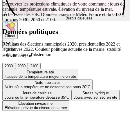
Découvrez les projections climatiques de votre commune : jours de
canicule, température estivale, élévation du niveau de la mer,
sécheresses des sols. Données issues de Météo France et du GIEC,
Brebis galeuses
horizons 2030, 2050 et 2100.
Données politiques
Climat
Résultats des élections municipales 2020, présidentielles 2022 et
législatives 2022. Couleur politique actuelle de la mairie, stabilité
politique, taux d'abstention.
Horizon temporel
2030
2050
2100
Température été
Hausse de la température moyenne en été
Nuits tropicales
Nuits où la température ne descend pas sous 20°C
Jours de canicule
Stress hydrique
Jours où la température dépasse 35°C
Jours avec sol sec en été
Élévation niveau mer
Élévation prévue du niveau de la mer