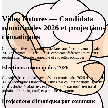
Villes Futures — Candidats
municipales 2026 et projections
climatiques
Carte interactive des candidats déclarés aux élections municipales
2026 en France. Plus de 50 000 candidats référencés avec leurs
programmes, sites de campagne et étiquettes politiques.
Élections municipales 2026
Consultez les candidats déclarés aux municipales 2026 dans plus de
34 000 communes françaises. Filtrez par couleur politique (gauche,
centre, droite, écologistes, extrême-droite), par profil territorial
(urbain, périurbain, rural) et par taille de commune.
Projections climatiques par commune