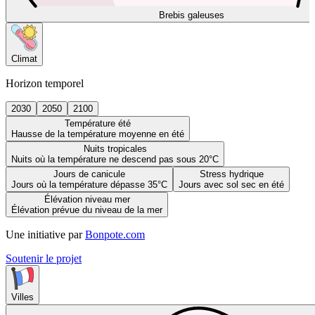
Brebis galeuses
Climat
Horizon temporel
2030
2050
2100
Température été
Hausse de la température moyenne en été
Nuits tropicales
Nuits où la température ne descend pas sous 20°C
Jours de canicule
Stress hydrique
Jours où la température dépasse 35°C
Jours avec sol sec en été
Élévation niveau mer
Élévation prévue du niveau de la mer
Une initiative par
Bonpote.com
Soutenir le projet
Villes