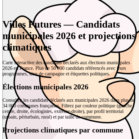
Villes Futures — Candidats
municipales 2026 et projections
climatiques
Carte interactive des candidats déclarés aux élections municipales
2026 en France. Plus de 50 000 candidats référencés avec leurs
programmes, sites de campagne et étiquettes politiques.
Élections municipales 2026
Consultez les candidats déclarés aux municipales 2026 dans plus de
34 000 communes françaises. Filtrez par couleur politique (gauche,
centre, droite, écologistes, extrême-droite), par profil territorial
(urbain, périurbain, rural) et par taille de commune.
Projections climatiques par commune