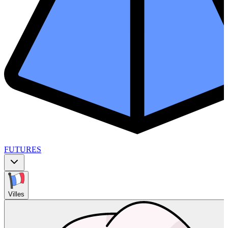
FUTURES
Villes