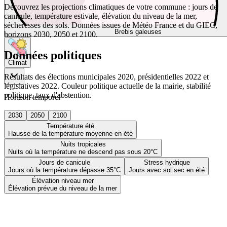
Découvrez les projections climatiques de votre commune : jours de
canicule, température estivale, élévation du niveau de la mer,
sécheresses des sols. Données issues de Météo France et du GIEC,
Brebis galeuses
horizons 2030, 2050 et 2100.
Données politiques
Climat
Résultats des élections municipales 2020, présidentielles 2022 et
législatives 2022. Couleur politique actuelle de la mairie, stabilité
politique, taux d'abstention.
Horizon temporel
2030
2050
2100
Température été
Hausse de la température moyenne en été
Nuits tropicales
Nuits où la température ne descend pas sous 20°C
Jours de canicule
Stress hydrique
Jours où la température dépasse 35°C
Jours avec sol sec en été
Élévation niveau mer
Élévation prévue du niveau de la mer