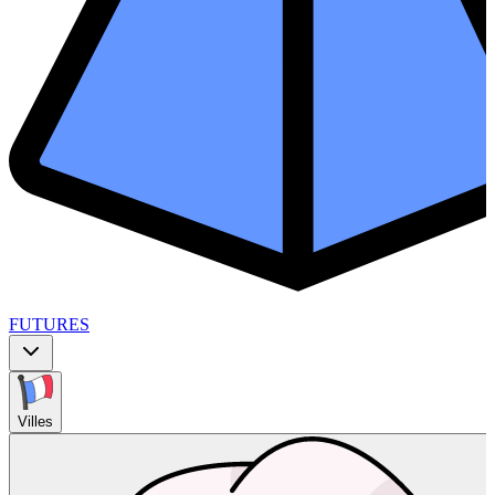
FUTURES
Villes