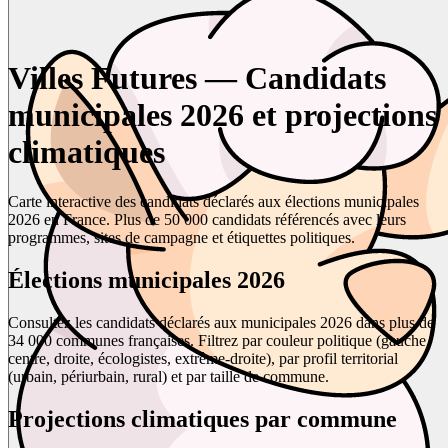
Villes Futures — Candidats
municipales 2026 et projections
climatiques
Carte interactive des candidats déclarés aux élections municipales
2026 en France. Plus de 50 000 candidats référencés avec leurs
programmes, sites de campagne et étiquettes politiques.
Élections municipales 2026
Consultez les candidats déclarés aux municipales 2026 dans plus de
34 000 communes françaises. Filtrez par couleur politique (gauche,
centre, droite, écologistes, extrême-droite), par profil territorial
(urbain, périurbain, rural) et par taille de commune.
Projections climatiques par commune