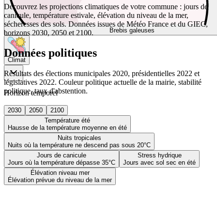
Découvrez les projections climatiques de votre commune : jours de
canicule, température estivale, élévation du niveau de la mer,
sécheresses des sols. Données issues de Météo France et du GIEC,
Brebis galeuses
horizons 2030, 2050 et 2100.
Données politiques
Climat
Résultats des élections municipales 2020, présidentielles 2022 et
législatives 2022. Couleur politique actuelle de la mairie, stabilité
politique, taux d'abstention.
Horizon temporel
2030
2050
2100
Température été
Hausse de la température moyenne en été
Nuits tropicales
Nuits où la température ne descend pas sous 20°C
Jours de canicule
Stress hydrique
Jours où la température dépasse 35°C
Jours avec sol sec en été
Élévation niveau mer
Élévation prévue du niveau de la mer