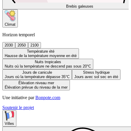
Brebis galeuses
Climat
Horizon temporel
2030
2050
2100
Température été
Hausse de la température moyenne en été
Nuits tropicales
Nuits où la température ne descend pas sous 20°C
Jours de canicule
Stress hydrique
Jours où la température dépasse 35°C
Jours avec sol sec en été
Élévation niveau mer
Élévation prévue du niveau de la mer
Une initiative par
Bonpote.com
Soutenir le projet
Villes