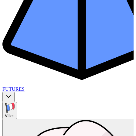
FUTURES
Villes