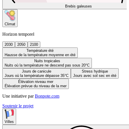
Brebis galeuses
Climat
Horizon temporel
2030
2050
2100
Température été
Hausse de la température moyenne en été
Nuits tropicales
Nuits où la température ne descend pas sous 20°C
Jours de canicule
Stress hydrique
Jours où la température dépasse 35°C
Jours avec sol sec en été
Élévation niveau mer
Élévation prévue du niveau de la mer
Une initiative par
Bonpote.com
Soutenir le projet
Villes