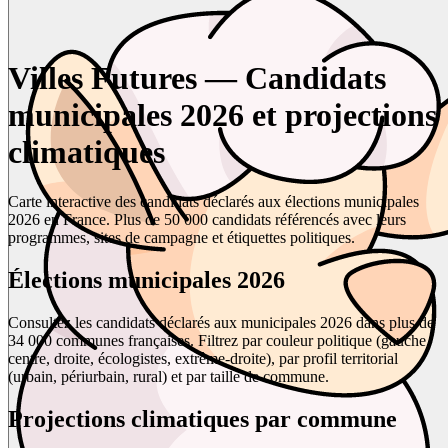
Villes Futures — Candidats
municipales 2026 et projections
climatiques
Carte interactive des candidats déclarés aux élections municipales
2026 en France. Plus de 50 000 candidats référencés avec leurs
programmes, sites de campagne et étiquettes politiques.
Élections municipales 2026
Consultez les candidats déclarés aux municipales 2026 dans plus de
34 000 communes françaises. Filtrez par couleur politique (gauche,
centre, droite, écologistes, extrême-droite), par profil territorial
(urbain, périurbain, rural) et par taille de commune.
Projections climatiques par commune