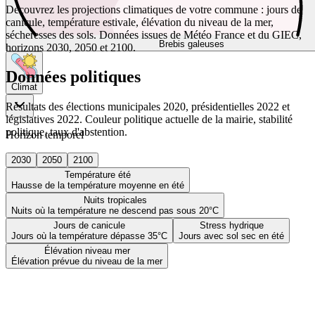
Découvrez les projections climatiques de votre commune : jours de
canicule, température estivale, élévation du niveau de la mer,
sécheresses des sols. Données issues de Météo France et du GIEC,
Brebis galeuses
horizons 2030, 2050 et 2100.
Données politiques
Climat
Résultats des élections municipales 2020, présidentielles 2022 et
législatives 2022. Couleur politique actuelle de la mairie, stabilité
politique, taux d'abstention.
Horizon temporel
2030
2050
2100
Température été
Hausse de la température moyenne en été
Nuits tropicales
Nuits où la température ne descend pas sous 20°C
Jours de canicule
Stress hydrique
Jours où la température dépasse 35°C
Jours avec sol sec en été
Élévation niveau mer
Élévation prévue du niveau de la mer