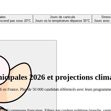
ales
Jours de canicule
Stress
descend pas sous 20°C
Jours où la température dépasse 35°C
Jours avec 
cipales 2026 et projections clim
26 en France. Plus de 50 000 candidats référencés avec leurs programmes,
00 communes françaises. Filtrez par couleur politique (gauche, centre, dr