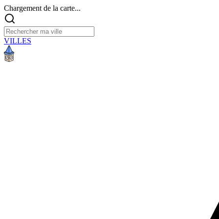
Chargement de la carte...
VILLES