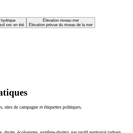
 hydrique
Élévation niveau mer
sol sec en été
Élévation prévue du niveau de la mer
atiques
 sites de campagne et étiquettes politiques.
oite, écologistes, extrême-droite), par profil territorial (urbain,