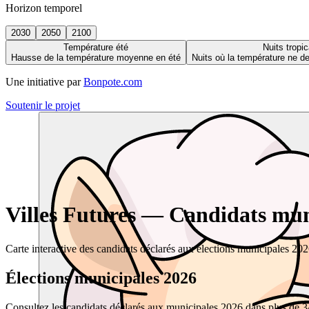
Horizon temporel
2030
2050
2100
Température été
Nuits tropic
Hausse de la température moyenne en été
Nuits où la température ne 
Une initiative par
Bonpote.com
Soutenir le projet
Villes Futures — Candidats muni
Carte interactive des candidats déclarés aux élections municipales 20
Élections municipales 2026
Consultez les candidats déclarés aux municipales 2026 dans plus de 34 0