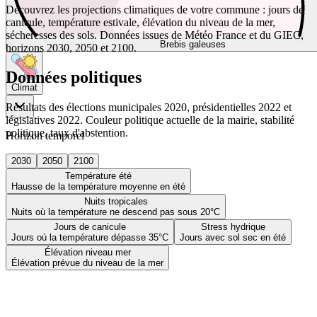
Découvrez les projections climatiques de votre commune : jours de
canicule, température estivale, élévation du niveau de la mer,
sécheresses des sols. Données issues de Météo France et du GIEC,
Brebis galeuses
horizons 2030, 2050 et 2100.
Données politiques
Climat
Résultats des élections municipales 2020, présidentielles 2022 et
législatives 2022. Couleur politique actuelle de la mairie, stabilité
politique, taux d'abstention.
Horizon temporel
2030
2050
2100
Température été
Hausse de la température moyenne en été
Nuits tropicales
Nuits où la température ne descend pas sous 20°C
Jours de canicule
Stress hydrique
Jours où la température dépasse 35°C
Jours avec sol sec en été
Élévation niveau mer
Élévation prévue du niveau de la mer