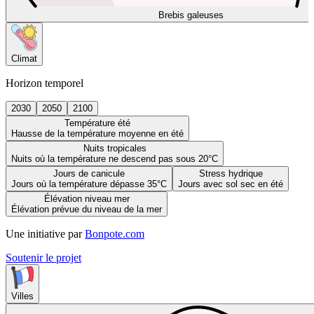
Brebis galeuses
Climat
Horizon temporel
2030
2050
2100
Température été
Hausse de la température moyenne en été
Nuits tropicales
Nuits où la température ne descend pas sous 20°C
Jours de canicule
Stress hydrique
Jours où la température dépasse 35°C
Jours avec sol sec en été
Élévation niveau mer
Élévation prévue du niveau de la mer
Une initiative par
Bonpote.com
Soutenir le projet
Villes