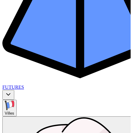
FUTURES
Villes