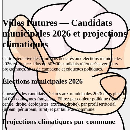
Villes Futures — Candidats
municipales 2026 et projections
climatiques
Carte interactive des candidats déclarés aux élections municipales
2026 en France. Plus de 50 000 candidats référencés avec leurs
programmes, sites de campagne et étiquettes politiques.
Élections municipales 2026
Consultez les candidats déclarés aux municipales 2026 dans plus de
34 000 communes françaises. Filtrez par couleur politique (gauche,
centre, droite, écologistes, extrême-droite), par profil territorial
(urbain, périurbain, rural) et par taille de commune.
Projections climatiques par commune