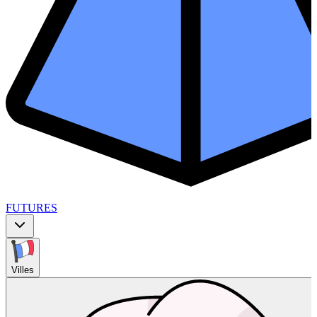
FUTURES
Villes