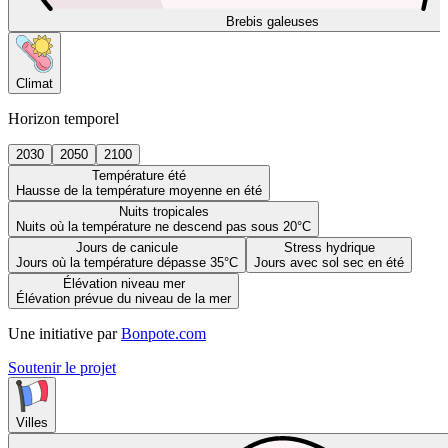
Brebis galeuses
Climat
Horizon temporel
2030
2050
2100
Température été
Hausse de la température moyenne en été
Nuits tropicales
Nuits où la température ne descend pas sous 20°C
Jours de canicule
Stress hydrique
Jours où la température dépasse 35°C
Jours avec sol sec en été
Élévation niveau mer
Élévation prévue du niveau de la mer
Une initiative par
Bonpote.com
Soutenir le projet
Villes