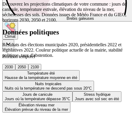
Découvrez les projections climatiques de votre commune : jours de
canicule, température estivale, élévation du niveau de la mer,
sécheresses des sols. Données issues de Météo France et du GIEC,
Brebis galeuses
horizons 2030, 2050 et 2100.
Données politiques
Climat
Résultats des élections municipales 2020, présidentielles 2022 et
législatives 2022. Couleur politique actuelle de la mairie, stabilité
politique, taux d'abstention.
Horizon temporel
2030
2050
2100
Température été
Hausse de la température moyenne en été
Nuits tropicales
Nuits où la température ne descend pas sous 20°C
Jours de canicule
Stress hydrique
Jours où la température dépasse 35°C
Jours avec sol sec en été
Élévation niveau mer
Élévation prévue du niveau de la mer