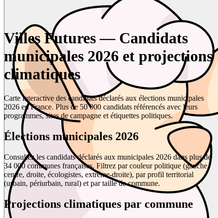
Villes Futures — Candidats
municipales 2026 et projections
climatiques
Carte interactive des candidats déclarés aux élections municipales
2026 en France. Plus de 50 000 candidats référencés avec leurs
programmes, sites de campagne et étiquettes politiques.
Élections municipales 2026
Consultez les candidats déclarés aux municipales 2026 dans plus de
34 000 communes françaises. Filtrez par couleur politique (gauche,
centre, droite, écologistes, extrême-droite), par profil territorial
(urbain, périurbain, rural) et par taille de commune.
Projections climatiques par commune