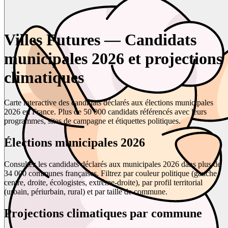
Villes Futures — Candidats
municipales 2026 et projections
climatiques
Carte interactive des candidats déclarés aux élections municipales
2026 en France. Plus de 50 000 candidats référencés avec leurs
programmes, sites de campagne et étiquettes politiques.
Élections municipales 2026
Consultez les candidats déclarés aux municipales 2026 dans plus de
34 000 communes françaises. Filtrez par couleur politique (gauche,
centre, droite, écologistes, extrême-droite), par profil territorial
(urbain, périurbain, rural) et par taille de commune.
Projections climatiques par commune