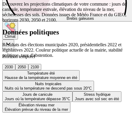
Découvrez les projections climatiques de votre commune : jours de
canicule, température estivale, élévation du niveau de la mer,
sécheresses des sols. Données issues de Météo France et du GIEC,
Brebis galeuses
horizons 2030, 2050 et 2100.
Données politiques
Climat
Résultats des élections municipales 2020, présidentielles 2022 et
législatives 2022. Couleur politique actuelle de la mairie, stabilité
politique, taux d'abstention.
Horizon temporel
2030
2050
2100
Température été
Hausse de la température moyenne en été
Nuits tropicales
Nuits où la température ne descend pas sous 20°C
Jours de canicule
Stress hydrique
Jours où la température dépasse 35°C
Jours avec sol sec en été
Élévation niveau mer
Élévation prévue du niveau de la mer