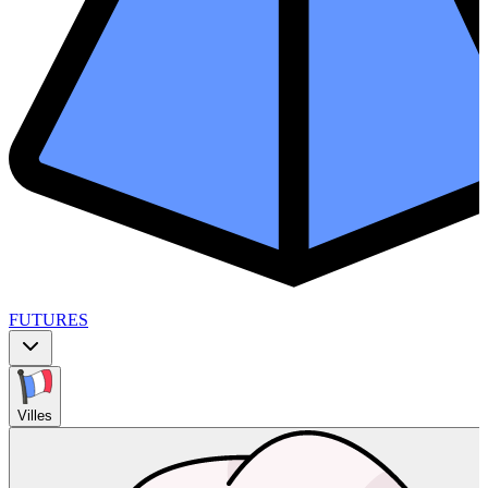
FUTURES
Villes