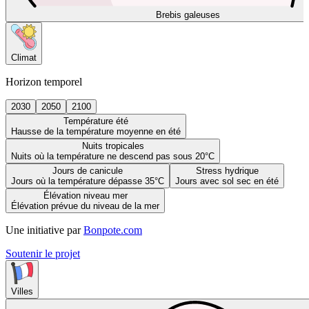
Brebis galeuses
Climat
Horizon temporel
2030
2050
2100
Température été
Hausse de la température moyenne en été
Nuits tropicales
Nuits où la température ne descend pas sous 20°C
Jours de canicule
Stress hydrique
Jours où la température dépasse 35°C
Jours avec sol sec en été
Élévation niveau mer
Élévation prévue du niveau de la mer
Une initiative par
Bonpote.com
Soutenir le projet
Villes