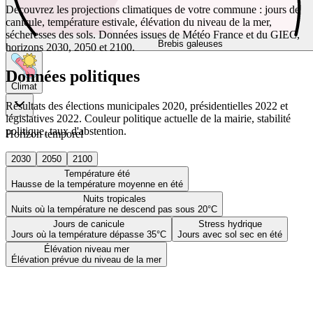
Découvrez les projections climatiques de votre commune : jours de
canicule, température estivale, élévation du niveau de la mer,
sécheresses des sols. Données issues de Météo France et du GIEC,
Brebis galeuses
horizons 2030, 2050 et 2100.
Données politiques
Climat
Résultats des élections municipales 2020, présidentielles 2022 et
législatives 2022. Couleur politique actuelle de la mairie, stabilité
politique, taux d'abstention.
Horizon temporel
2030
2050
2100
Température été
Hausse de la température moyenne en été
Nuits tropicales
Nuits où la température ne descend pas sous 20°C
Jours de canicule
Stress hydrique
Jours où la température dépasse 35°C
Jours avec sol sec en été
Élévation niveau mer
Élévation prévue du niveau de la mer