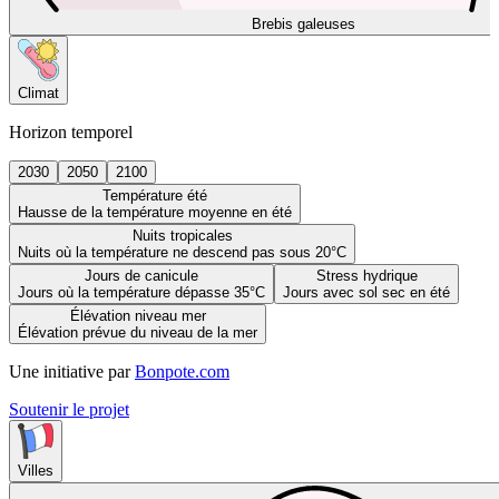
Brebis galeuses
Climat
Horizon temporel
2030
2050
2100
Température été
Hausse de la température moyenne en été
Nuits tropicales
Nuits où la température ne descend pas sous 20°C
Jours de canicule
Stress hydrique
Jours où la température dépasse 35°C
Jours avec sol sec en été
Élévation niveau mer
Élévation prévue du niveau de la mer
Une initiative par
Bonpote.com
Soutenir le projet
Villes