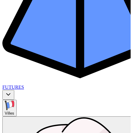
FUTURES
Villes