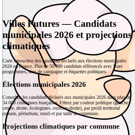
Villes Futures — Candidats
municipales 2026 et projections
climatiques
Carte interactive des candidats déclarés aux élections municipales
2026 en France. Plus de 50 000 candidats référencés avec leurs
programmes, sites de campagne et étiquettes politiques.
Élections municipales 2026
Consultez les candidats déclarés aux municipales 2026 dans plus de
34 000 communes françaises. Filtrez par couleur politique (gauche,
centre, droite, écologistes, extrême-droite), par profil territorial
(urbain, périurbain, rural) et par taille de commune.
Projections climatiques par commune