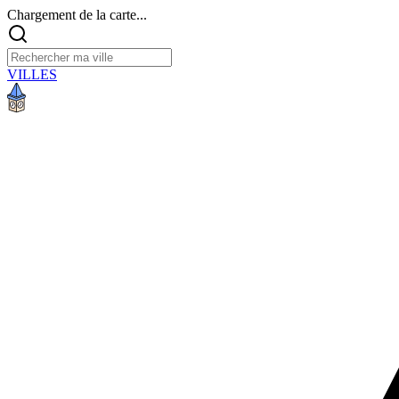
Chargement de la carte...
VILLES