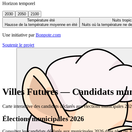
Horizon temporel
2030
2050
2100
Température été
Nuits tropic
Hausse de la température moyenne en été
Nuits où la température ne 
Une initiative par
Bonpote.com
Soutenir le projet
Villes Futures — Candidats muni
Carte interactive des candidats déclarés aux élections municipales 20
Élections municipales 2026
Consultez les candidats déclarés aux municipales 2026 dans plus de 34 0