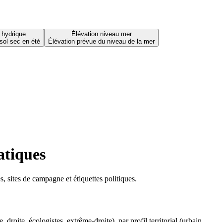
 hydrique
Élévation niveau mer
sol sec en été
Élévation prévue du niveau de la mer
atiques
 sites de campagne et étiquettes politiques.
oite, écologistes, extrême-droite), par profil territorial (urbain,