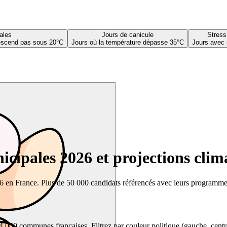
ales
Jours de canicule
Stress
descend pas sous 20°C
Jours où la température dépasse 35°C
Jours avec 
cipales 2026 et projections clim
26 en France. Plus de 50 000 candidats référencés avec leurs programmes,
00 communes françaises. Filtrez par couleur politique (gauche, centre, dr