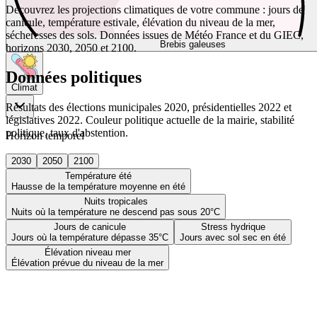
Découvrez les projections climatiques de votre commune : jours de
canicule, température estivale, élévation du niveau de la mer,
sécheresses des sols. Données issues de Météo France et du GIEC,
Brebis galeuses
horizons 2030, 2050 et 2100.
Données politiques
Climat
Résultats des élections municipales 2020, présidentielles 2022 et
législatives 2022. Couleur politique actuelle de la mairie, stabilité
politique, taux d'abstention.
Horizon temporel
2030
2050
2100
Température été
Hausse de la température moyenne en été
Nuits tropicales
Nuits où la température ne descend pas sous 20°C
Jours de canicule
Stress hydrique
Jours où la température dépasse 35°C
Jours avec sol sec en été
Élévation niveau mer
Élévation prévue du niveau de la mer