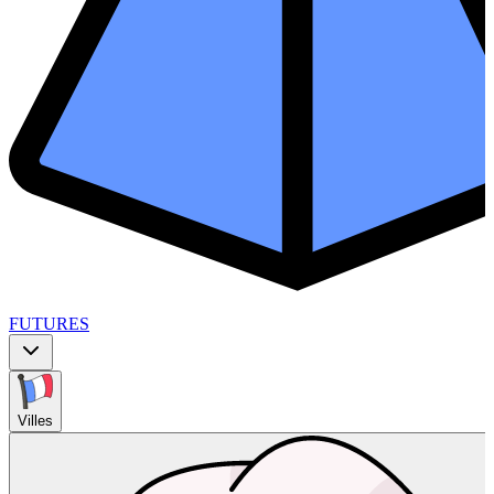
FUTURES
Villes