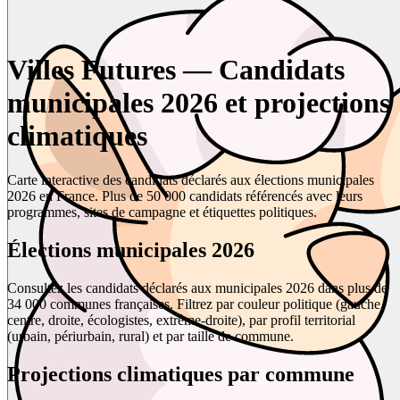
Villes Futures — Candidats
municipales 2026 et projections
climatiques
Carte interactive des candidats déclarés aux élections municipales
2026 en France. Plus de 50 000 candidats référencés avec leurs
programmes, sites de campagne et étiquettes politiques.
Élections municipales 2026
Consultez les candidats déclarés aux municipales 2026 dans plus de
34 000 communes françaises. Filtrez par couleur politique (gauche,
centre, droite, écologistes, extrême-droite), par profil territorial
(urbain, périurbain, rural) et par taille de commune.
Projections climatiques par commune