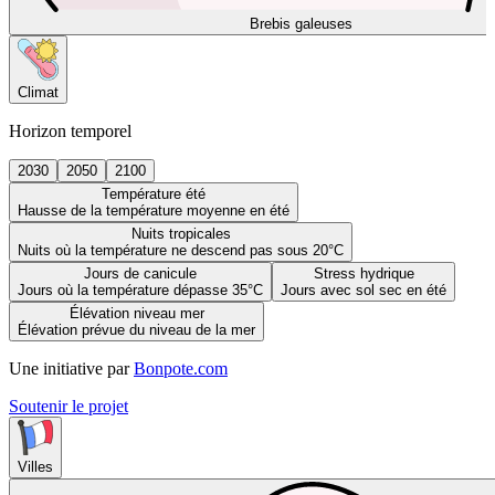
Brebis galeuses
Climat
Horizon temporel
2030
2050
2100
Température été
Hausse de la température moyenne en été
Nuits tropicales
Nuits où la température ne descend pas sous 20°C
Jours de canicule
Stress hydrique
Jours où la température dépasse 35°C
Jours avec sol sec en été
Élévation niveau mer
Élévation prévue du niveau de la mer
Une initiative par
Bonpote.com
Soutenir le projet
Villes