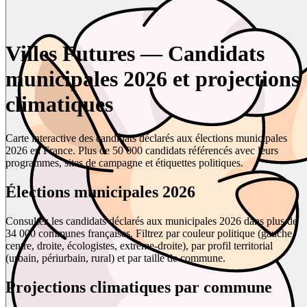
Villes Futures — Candidats
municipales 2026 et projections
climatiques
Carte interactive des candidats déclarés aux élections municipales
2026 en France. Plus de 50 000 candidats référencés avec leurs
programmes, sites de campagne et étiquettes politiques.
Élections municipales 2026
Consultez les candidats déclarés aux municipales 2026 dans plus de
34 000 communes françaises. Filtrez par couleur politique (gauche,
centre, droite, écologistes, extrême-droite), par profil territorial
(urbain, périurbain, rural) et par taille de commune.
Projections climatiques par commune