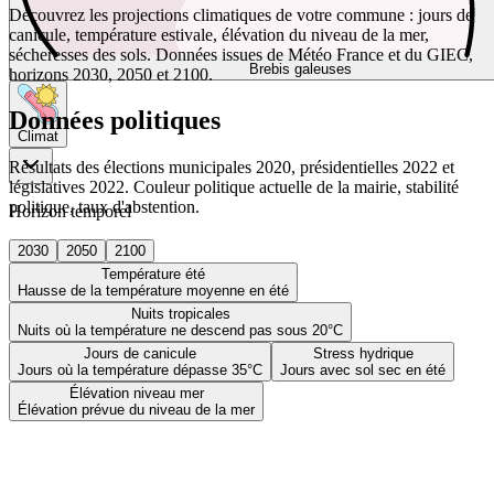
Découvrez les projections climatiques de votre commune : jours de
canicule, température estivale, élévation du niveau de la mer,
sécheresses des sols. Données issues de Météo France et du GIEC,
Brebis galeuses
horizons 2030, 2050 et 2100.
Données politiques
Climat
Résultats des élections municipales 2020, présidentielles 2022 et
législatives 2022. Couleur politique actuelle de la mairie, stabilité
politique, taux d'abstention.
Horizon temporel
2030
2050
2100
Température été
Hausse de la température moyenne en été
Nuits tropicales
Nuits où la température ne descend pas sous 20°C
Jours de canicule
Stress hydrique
Jours où la température dépasse 35°C
Jours avec sol sec en été
Élévation niveau mer
Élévation prévue du niveau de la mer