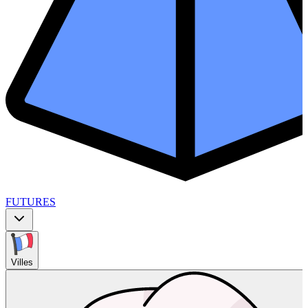
FUTURES
Villes