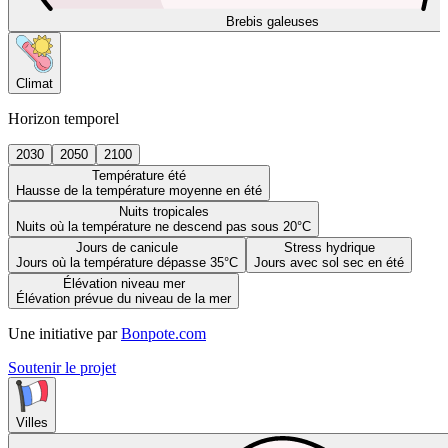
Brebis galeuses
Climat
Horizon temporel
2030
2050
2100
Température été
Hausse de la température moyenne en été
Nuits tropicales
Nuits où la température ne descend pas sous 20°C
Jours de canicule
Stress hydrique
Jours où la température dépasse 35°C
Jours avec sol sec en été
Élévation niveau mer
Élévation prévue du niveau de la mer
Une initiative par
Bonpote.com
Soutenir le projet
Villes