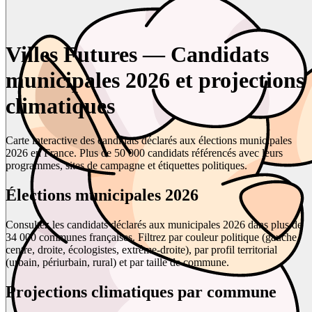
Villes Futures — Candidats
municipales 2026 et projections
climatiques
Carte interactive des candidats déclarés aux élections municipales
2026 en France. Plus de 50 000 candidats référencés avec leurs
programmes, sites de campagne et étiquettes politiques.
Élections municipales 2026
Consultez les candidats déclarés aux municipales 2026 dans plus de
34 000 communes françaises. Filtrez par couleur politique (gauche,
centre, droite, écologistes, extrême-droite), par profil territorial
(urbain, périurbain, rural) et par taille de commune.
Projections climatiques par commune