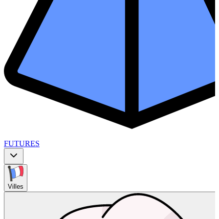
FUTURES
Villes