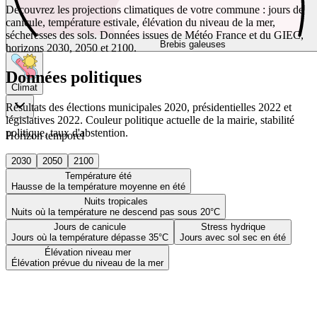
Découvrez les projections climatiques de votre commune : jours de
canicule, température estivale, élévation du niveau de la mer,
sécheresses des sols. Données issues de Météo France et du GIEC,
Brebis galeuses
horizons 2030, 2050 et 2100.
Données politiques
Climat
Résultats des élections municipales 2020, présidentielles 2022 et
législatives 2022. Couleur politique actuelle de la mairie, stabilité
politique, taux d'abstention.
Horizon temporel
2030
2050
2100
Température été
Hausse de la température moyenne en été
Nuits tropicales
Nuits où la température ne descend pas sous 20°C
Jours de canicule
Stress hydrique
Jours où la température dépasse 35°C
Jours avec sol sec en été
Élévation niveau mer
Élévation prévue du niveau de la mer