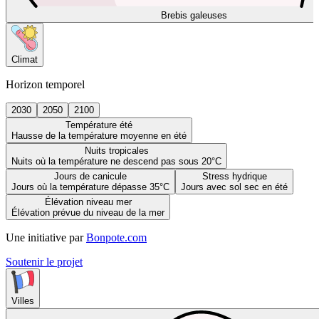
Brebis galeuses
Climat
Horizon temporel
2030
2050
2100
Température été
Hausse de la température moyenne en été
Nuits tropicales
Nuits où la température ne descend pas sous 20°C
Jours de canicule
Stress hydrique
Jours où la température dépasse 35°C
Jours avec sol sec en été
Élévation niveau mer
Élévation prévue du niveau de la mer
Une initiative par
Bonpote.com
Soutenir le projet
Villes