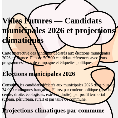
Villes Futures — Candidats
municipales 2026 et projections
climatiques
Carte interactive des candidats déclarés aux élections municipales
2026 en France. Plus de 50 000 candidats référencés avec leurs
programmes, sites de campagne et étiquettes politiques.
Élections municipales 2026
Consultez les candidats déclarés aux municipales 2026 dans plus de
34 000 communes françaises. Filtrez par couleur politique (gauche,
centre, droite, écologistes, extrême-droite), par profil territorial
(urbain, périurbain, rural) et par taille de commune.
Projections climatiques par commune