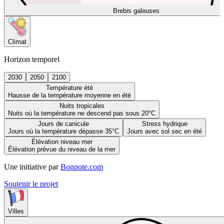
Brebis galeuses
Climat
Horizon temporel
2030
2050
2100
Température été
Hausse de la température moyenne en été
Nuits tropicales
Nuits où la température ne descend pas sous 20°C
Jours de canicule
Stress hydrique
Jours où la température dépasse 35°C
Jours avec sol sec en été
Élévation niveau mer
Élévation prévue du niveau de la mer
Une initiative par
Bonpote.com
Soutenir le projet
Villes