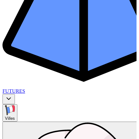
FUTURES
Villes