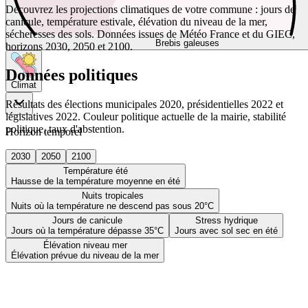
Découvrez les projections climatiques de votre commune : jours de
canicule, température estivale, élévation du niveau de la mer,
sécheresses des sols. Données issues de Météo France et du GIEC,
Brebis galeuses
horizons 2030, 2050 et 2100.
Données politiques
Climat
Résultats des élections municipales 2020, présidentielles 2022 et
législatives 2022. Couleur politique actuelle de la mairie, stabilité
politique, taux d'abstention.
Horizon temporel
2030
2050
2100
Température été
Hausse de la température moyenne en été
Nuits tropicales
Nuits où la température ne descend pas sous 20°C
Jours de canicule
Stress hydrique
Jours où la température dépasse 35°C
Jours avec sol sec en été
Élévation niveau mer
Élévation prévue du niveau de la mer