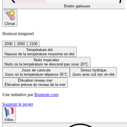
Brebis galeuses
Climat
Horizon temporel
2030
2050
2100
Température été
Hausse de la température moyenne en été
Nuits tropicales
Nuits où la température ne descend pas sous 20°C
Jours de canicule
Stress hydrique
Jours où la température dépasse 35°C
Jours avec sol sec en été
Élévation niveau mer
Élévation prévue du niveau de la mer
Une initiative par
Bonpote.com
Soutenir le projet
Villes