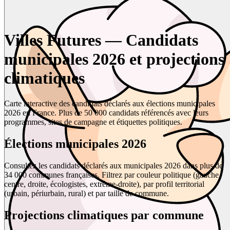
Villes Futures — Candidats
municipales 2026 et projections
climatiques
Carte interactive des candidats déclarés aux élections municipales
2026 en France. Plus de 50 000 candidats référencés avec leurs
programmes, sites de campagne et étiquettes politiques.
Élections municipales 2026
Consultez les candidats déclarés aux municipales 2026 dans plus de
34 000 communes françaises. Filtrez par couleur politique (gauche,
centre, droite, écologistes, extrême-droite), par profil territorial
(urbain, périurbain, rural) et par taille de commune.
Projections climatiques par commune