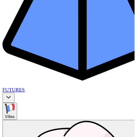
FUTURES
Villes