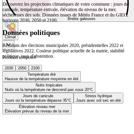
Découvrez les projections climatiques de votre commune : jours de
canicule, température estivale, élévation du niveau de la mer,
sécheresses des sols. Données issues de Météo France et du GIEC,
Brebis galeuses
horizons 2030, 2050 et 2100.
Données politiques
Climat
Résultats des élections municipales 2020, présidentielles 2022 et
législatives 2022. Couleur politique actuelle de la mairie, stabilité
politique, taux d'abstention.
Horizon temporel
2030
2050
2100
Température été
Hausse de la température moyenne en été
Nuits tropicales
Nuits où la température ne descend pas sous 20°C
Jours de canicule
Stress hydrique
Jours où la température dépasse 35°C
Jours avec sol sec en été
Élévation niveau mer
Élévation prévue du niveau de la mer